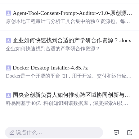
电路PCB实例五种PWM反馈控制模式研究
Agent-Tool-Consent-Prompt-Auditor-v1.0-原创源码与文档.zip
原创本地工程审计与分析工具合集中的独立资源包。每个
ZIP包含完整源码、3项自动化测试、可复现合成示例、离
线HTML、JSON与SVG报告、1080×720
真
实运行效果图、
企业如何快速找到合适的产学研合作资源？.docx
README、运行说明、功能清单、MIT License及原创与授
权声明。解压后进入project目录，执行npm test验证算法，
企业如何快速找到合适的产学研合作资源？
执行npm run report生成报告，也可通过本地静态服务器打
开网页。运行时零第三方依赖，不包含热点产品或开源项
目源码、Logo、官方截图、论文、生产日志或其他受限素
Docker Desktop Installer-4.85.7z
材。适合前端开发、AI应用工程、测试审计和课程实践。
Docker是一个开源的平台 [2]，用于开发、交付和运行应用
程序。它能够在Windows，macOS，Linux计算机上运行，
并将某一应用程序及其依赖项打包至一个容器中，这些容
国央企创新负责人如何推动跨区域协同创新与资源互补？.docx
器可以在任何支持Docker的环境中运行
科易网基于40亿+科创知识图谱数据库，深度探索AI技术
在技术转移、成果转化、技术经纪、知识产权、产业创
新、科技招商等垂直领域的多样化应用场景，研究科技创
新领域的AI+数智化解决方案，推动科技创新与产业创新
智能化发展。
说点什么…