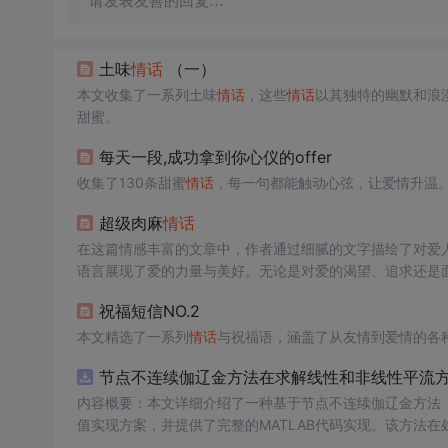
请发表友善的回复…
土味
情话
（一）
本文收集了一系列土味
情话
，这些
情话
以其独特的幽默和浪
甜蜜。
每天一段,成功拿到你心仪的offer
收集了130条甜蜜
情话
，每一句都能触动心弦，让爱情升温
超级肉麻
情话
在这篇情感丰富的文章中，作者通过细腻的文字描绘了对爱
语言展现了爱的力量与美好。无论是对爱的渴望、追求还是
去美好时光的怀念，对未来相聚的期盼，以及对当下陪伴的
祝福短信NO.2
前人，用心感受生活的每一刻。
本文精选了一系列
情话
与祝福语，涵盖了从友情到爱情的各
节点不连续伽辽金方法在求解线性和非线性平流方程
内容概要：本文详细介绍了一种基于节点不连续伽辽金方法（Disco
值实现方案，并提供了完整的MATLAB代码实现。该方法
和精度。文中系统阐述了算法的核心原理、空间离散化策略、