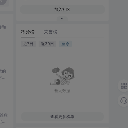
复
加入社区
趣和
积分榜
荣誉榜
近7日
近30日
至今
意的
对过
惜眼
暂无数据
一维数
查看更多榜单
定性
ATL