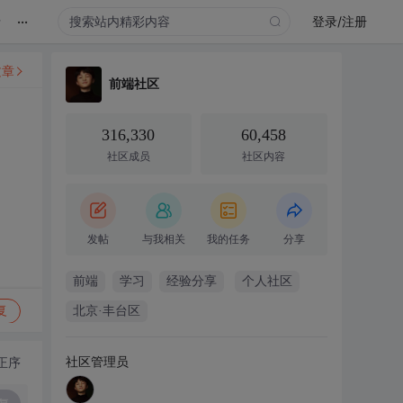
...
录
登录/注册
文章
前端社区
316,330
60,458
社区成员
社区内容
发帖
与我相关
我的任务
分享
前端
学习
经验分享
个人社区
复
北京·丰台区
社区管理员
正序