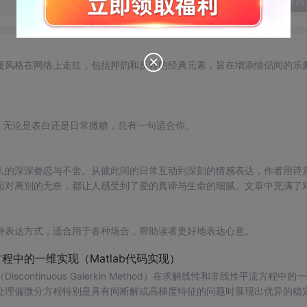
发表回
漫风格在网络上走红，包括押韵和反转的经典元素，旨在增添情侣间的乐
。无论是表白还是日常撒糖，总有一句适合你。
人的深深眷恋与不舍。从彼此间的日常互动到深刻的情感表达，作者用诗
面对离别的无奈，都让人感受到了爱的真谛与生命的细腻。文章中充满了
珍视。在快节奏的生活中，这样的文字仿佛一剂温暖的良药，提醒我们珍
种表达方式，适合用于各种场合，帮助读者更好地表达心意。
中的一维实现（Matlab代码实现）
ntinuous Galerkin Method）在求解线性和非线性平流方程中的
在处理偏微分方程特别是具有间断解或高梯度特征的问题时展现出优异的稳
时间推进机制以及边界条件的处理方式，通过具体编程实例展示如何在M