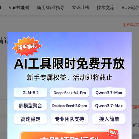
N
Vue技能树
简历/就业指导
立码吐槽
技术交流
BUG记
用AI写
情话只给您夸?
转发到动态
举报
写回
切换为时间