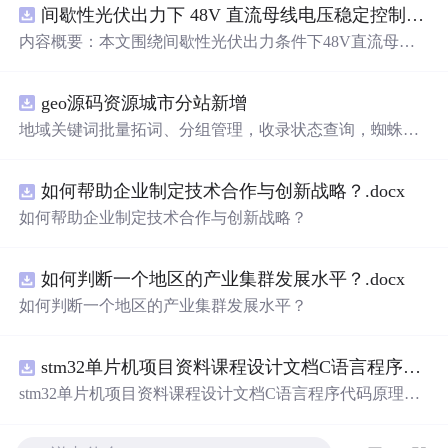
间歇性光伏出力下 48V 直流母线电压稳定控制及储能双向充放电闭环调控体系研究（Simulink仿真实现）
内容概要：本文围绕间歇性光伏出力条件下48V直流母线
电压的稳定控制与储能系统双向充放电的闭环调控体系展
开深入研究，系统探讨了光伏阵列非线性输出特性与锂离
geo源码资源城市分站新增
子电池储能系统在离网直流微网中的能量均衡建模方法及
分层控制策略。通过Simulink平台构建完整的光伏储能直流
地域关键词批量拓词、分组管理，收录状态查询，蜘蛛访
系统仿真模型，涵盖PV阵列、Boost DC-DC变换器、负
问监控 支持 OEM 贴牌改 LOGO、后台名称，可搭建代理
载、双向DC-DC变换器及电池系统等关键组件，实现了最
分销账号，下级客户数据隔离，适合做服务商对外接单 源
大功率点跟踪（MPPT）与储能系统的协同控制，有效应
如何帮助企业制定技术合作与创新战略？.docx
码交付，私有化部署到自己服务器，非 SaaS 账号，拥有完
对光照波动引起的功率供需失衡问题。研究采用双PI闭环
整程序文件，支持二次开发定制 PC + 移动端适配，自带基
如何帮助企业制定技术合作与创新战略？
控制、模型预测控制（MPC）等多种先进控制算法，显著
础模板，可自行替换前端页面 附带安装部署文档、环境配
提升了系统的动态响应速度与直流母线电压稳定性，并实
置教程
现了储能系统在削峰填谷中的优化运行，对于增强离网微
如何判断一个地区的产业集群发展水平？.docx
网的供电可靠性与能源利用效率具有重要理论价值和工程
如何判断一个地区的产业集群发展水平？
意义。; 适合人群：具备电力电子、新能源系统或自动控制
等相关领域基础知识的研究生、科研人员，以及从事微电
网、光伏储能系统开发与设计的工程技术人员。; 使用场景
stm32单片机项目资料课程设计文档C语言程序代码原理图电路PCB实例无线智能报警器的设计
及目标：① 构建适用于离网场景的光伏储能系统Simulink
stm32单片机项目资料课程设计文档C语言程序代码原理图
仿真模型；② 实现间歇性光照条件下48V直流母线电压的
电路PCB实例无线智能报警器的设计
精确稳定控制与储能系统的双向能量管理；③ 研究MPPT
控制与储能充放电策略之间的协同机制，提升系统在复杂