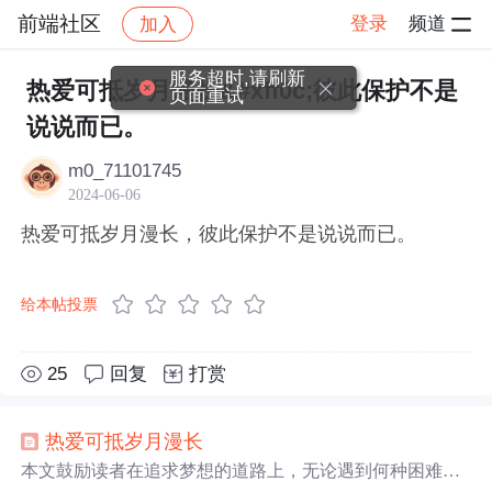
前端社区
登录
频道
加入
帖子详情
社区
前端社区
感慨
服务超时,请刷新
热爱可抵岁月漫长&#xff0c;彼此保护不是
页面重试
说说而已。
m0_71101745
2024-06-06
热爱可抵岁月漫长，彼此保护不是说说而已。
给本帖投票
25
回复
打赏
热爱
可抵
岁月
漫长
本文鼓励读者在追求梦想的道路上，无论遇到何种困难，