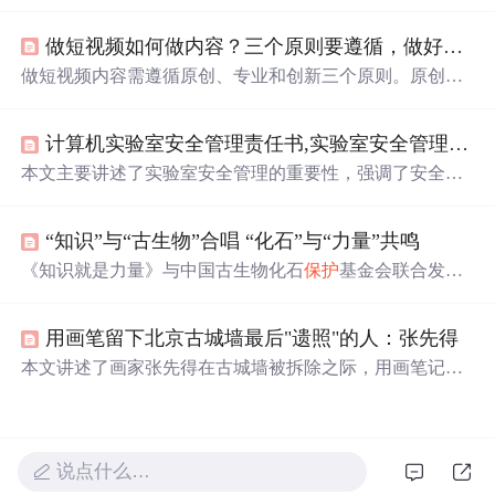
都应保持初心和热情，积极面对挑战，成为更好的自己。
强调了个人成长、自我价值实现及相互支持的重要性。
做短视频如何做内容？三个原则要遵循，做好内容才能长久
做短视频内容需遵循原创、专业和创新三个原则。原创是
基础，能获得平台和观众的认可；专业意味着选择自己擅
长和
热爱
的领域，保证内容质量；创新则是在同质化中脱
计算机实验室安全管理责任书,实验室安全管理责任书
颖而出，如尝试不同的展现形式。遵循这些原则，有望制
作出受欢迎的短视频。
本文主要讲述了实验室安全管理的重要性，强调了安全教
育、设备操作规程、危险化学品管理等方面的责任。同
时，文章还表达了对童年纯真时光和青春
岁月
的怀念，以
“知识”与“古生物”合唱 “化石”与“力量”共鸣
及在面对生活挑战时保持勇气和坚韧的重要性。作者分享
了对责任、挫折、成长的深刻体会，提倡在困难面前保持
《知识就是力量》与中国古生物化石
保护
基金会联合发起
乐观和坚强的态度。
的公益项目，旨在为乡村学校带去古生物科普阅读活动，
通过丰富的地球科学素养课程和科普资源，激发青少年对
用画笔留下北京古城墙最后"遗照"的人：张先得
科学的
热爱
，提升他们的科学素养。该项目已获得慈善募
捐备案，旨在服务化石产地的乡村师生，帮助他们了解生
本文讲述了画家张先得在古城墙被拆除之际，用画笔记录
命的演变历程，播撒科学的种子。
下北京古城墙的最后身影的故事。他的画作不仅成为了珍
贵的历史资料，也引发了人们对文化遗产
保护
的深思。
说点什么…