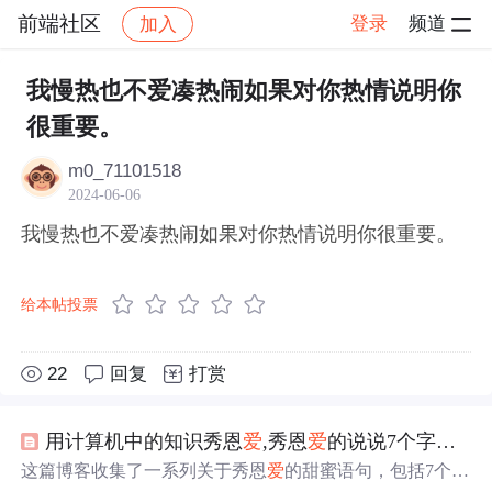
前端社区
登录
频道
加入
帖子详情
社区
前端社区
感慨
我慢热也不爱凑热闹如果对你热情说明你
很重要。
m0_71101518
2024-06-06
我慢热也不爱凑热闹如果对你热情说明你很重要。
给本帖投票
22
回复
打赏
用计算机中的知识秀恩
爱
,秀恩
爱
的说说7个字情话
这篇博客收集了一系列关于秀恩
爱
的甜蜜语句，包括7个字