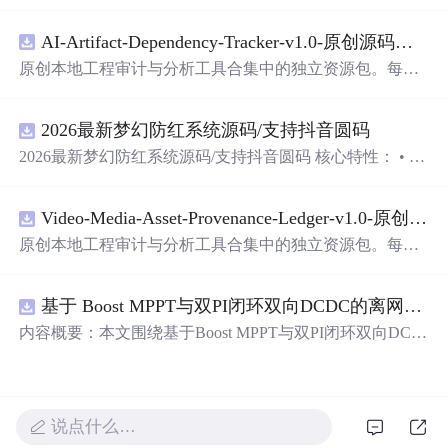
的情话和长篇的情感表述。内容表达了对另一半深深的情
感，从默默关注到勇敢告白，展现了
爱
情中的温柔与执
AI-Artifact-Dependency-Tracker-v1.0-原创源码与文档.zip
着。这些话语不仅揭示了作者内心的情感世界，也为读者
提供了表达
爱
意的灵感。
原创本地工程审计与分析工具合集中的独立资源包。每个
ZIP包含完整源码、3项自动化测试、可复现合成示例、离
线HTML、JSON与SVG报告、1080×720真实运行效果图、
2026最新梦幻防红系统源码/支持抖音圆码
README、运行
说明
、功能清单、MIT License及原创与授
权声明。解压后进入project目录，执行npm test验证算法，
2026最新梦幻防红系统源码/支持抖音圆码 核心特性： • 多
执行npm run report生成报告，也可通过本地静态服务器打
域名池智能切换，防拦截率99%+ • 抖音官方API对接，生
开网页。运行时零第三方依赖，不包含
热
点产品或开源项
成真正小程序码 • 完整API接口，支持第三方集成 • 实时数
目源码、Logo、官方截图、论文、生产日志或其他受限素
Video-Media-Asset-Provenance-Ledger-v1.0-原创源码与文档.zip
据统计，多维度分析报表 • 积分系统+邀请返利，运营利器
材。适合前端开发、AI应用工程、测试审计和课程实践。
原创本地工程审计与分析工具合集中的独立资源包。每个
ZIP包含完整源码、3项自动化测试、可复现合成示例、离
线HTML、JSON与SVG报告、1080×720真实运行效果图、
基于 Boost MPPT与双PI闭环双向DCDC的离网光伏储能系统动力学建模及稳态特性分析（Simulink仿真实现）
README、运行
说明
、功能清单、MIT License及原创与授
权声明。解压后进入project目录，执行npm test验证算法，
内容概要：本文围绕基于Boost MPPT与双PI闭环双向DC-D
执行npm run report生成报告，也可通过本地静态服务器打
C的离网光伏储能系统展开，系统性地研究了其动力学建
开网页。运行时零第三方依赖，不包含
热
点产品或开源项
模与稳态特性分析，并通过Simulink平台实现了完整的仿真
目源码、Logo、官方截图、论文、生产日志或其他受限素
验证。研究构建了涵盖光伏阵列、最大功率点跟踪（MPP
材。适合前端开发、AI应用工程、测试审计和课程实践。
T）控制、双向DC-DC变换器及储能电池的整体系统架
说点什么…
构，采用Boost电路实现高效MPPT控制，并引入电压-电流