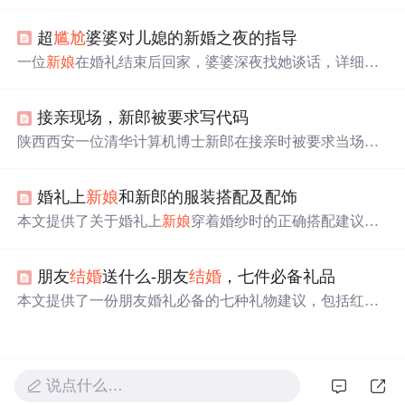
新娘
设置数学题、编程挑战等，展示了学术圈独特而欢乐
的婚礼习俗。,
超
尴尬
婆婆对儿媳的新婚之夜的指导
一位
新娘
在婚礼结束后回家，婆婆深夜找她谈话，详细讲
解夫妻生活知识，包括《青少年性教育启蒙》、《夫妻＊
＊＊指南》等书籍内容，并亲自示范使用安全套，让新婚
接亲现场，新郎被要求写代码
夫妇感到
尴尬
。
陕西西安一位清华计算机博士新郎在接亲时被要求当场写
代码，成功展示编程技能，赢得
新娘
赞赏。此前也有类似
案例，如江苏徐州新郎接亲时也被要求写代码。这种高学
婚礼上
新娘
和新郎的服装搭配及配饰
历接亲方式引发网友热议，有人认为比低俗婚闹有趣，也
有人担心写不出代码的
尴尬
。
新娘
表示，此举是为了提醒
本文提供了关于婚礼上
新娘
穿着婚纱时的正确搭配建议，
新郎勿忘专业技能。
包括鞋子、内衣、手套、头纱等配件的颜色及款式选择，
以及新郎的着装建议。
朋友
结婚
送什么-朋友
结婚
，七件必备礼品
本文提供了一份朋友婚礼必备的七种礼物建议，包括红
包、笑容、特色贺礼等，旨在帮助宾客选择合适的礼物。
说点什么…