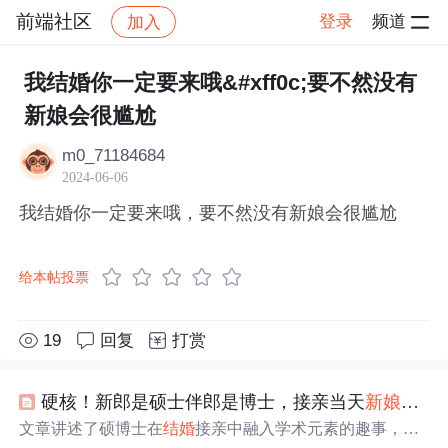
前端社区
登录
频道
加入
帖子详情
社区
前端社区
感慨
我结婚你一定要来哦&#xff0c;要不然没有
新娘会很尴尬
m0_71184684
2024-06-06
我结婚你一定要来哦，要不然没有新娘会很尴尬
给本帖投票
19
回复
打赏
硬核！新郎是硕士伴郎是博士，接亲当天
新娘
现场出
文章讲述了硕博士在
结婚
接亲中融入学术元素的趣事，如