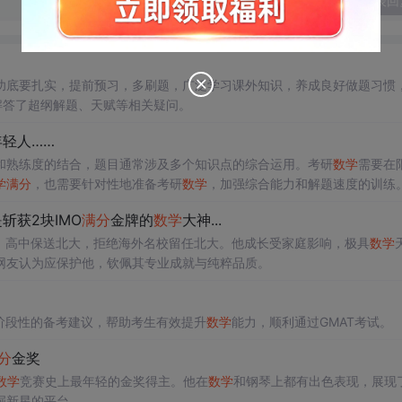
发表回
功底要扎实，提前预习，多刷题，广泛学习课外知识，养成良好做题习惯
解答了超纲解题、天赋等相关疑问。
轻人……
和熟练度的结合，题目通常涉及多个知识点的综合运用。考研
数学
需要在
学
满分
，也需要针对性地准备考研
数学
，加强综合能力和解题速度的训练
获2块IMO
满分
金牌的
数学
大神...
，高中保送北大，拒绝海外名校留任北大。他成长受家庭影响，极具
数学
网友认为应保护他，钦佩其专业成就与纯粹品质。
阶段性的备考建议，帮助考生有效提升
数学
能力，顺利通过GMAT考试。
分
金奖
数学
竞赛史上最年轻的金奖得主。他在
数学
和钢琴上都有出色表现，展现
掘新星的平台。