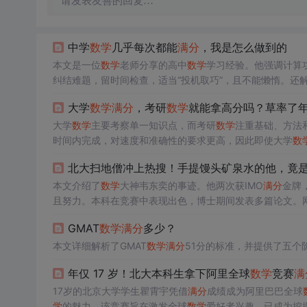
请发表友善的回复…
中学
数学
几乎每次都能
满分
，我是怎么做到的
本文是一位
数学
老师分享的高中
数学
学习经验。他强调计算
纠结难题，留时间检查，适当“投机取巧”，且不能懒惰。还
大学
数学
满分
，考研
数学
就能拿高分吗？草率了年
大学
数学
主要考察单一知识点，而考研
数学
注重基础、方法
时间内完成，对速度和准确性的要求更高，因此即使大学
数
北大扫地僧冲上热搜！手提馒头矿泉水的他，竟是斩
本文介绍了
数学
大神韦东奕的事迹。他两次获IMO
满分
金牌
且努力。本科在竞赛中表现出色，博士期间发表多篇论文。
GMAT
数学
满分
多少？
本文详细解析了GMAT
数学
满分
51分的标准，并提供了五个
年仅 17 岁！北大本科生拿下阿里全球
数学
竞赛
满
17岁的北京大学学生瞿霄宇凭借
满分
成绩成为阿里巴巴全球
学
的魅力。该竞赛旨在激发全球
数学
爱好者兴趣，已成为挖