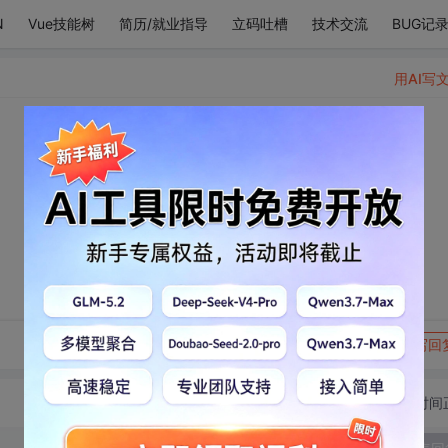
N
Vue技能树
简历/就业指导
立码吐槽
技术交流
BUG记
用AI写
转发到动态
举报
写回
切换为时间