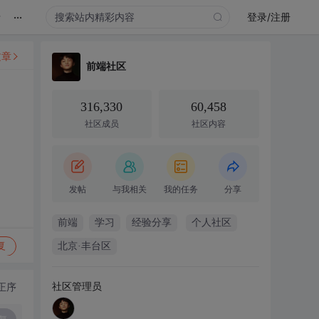
...
录
登录/注册
文章
前端社区
316,330
60,458
社区成员
社区内容
发帖
与我相关
我的任务
分享
前端
学习
经验分享
个人社区
复
北京·丰台区
社区管理员
正序