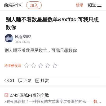
前端社区
登录
频道
加入
帖子详情
社区
前端社区
感慨
别人睡不着数星星数羊&#xff0c;可我只想
数你
风雨8982
2024-06-07
别人睡不着数星星数羊，可我只想数你
给本帖投票
31
回复
打赏
2749 区域内点的个数
x在夜晚选择了一种特别的方式来度过失眠的时光——
数星