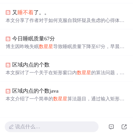
星
，而不是沉迷于电子设备。这个习惯展现了他对自然美
的欣赏和对平静生活的追求。
又
睡不着
了。。
本文分享了作者对于如何克服自我怀疑及焦虑的心得体
会，强调了保持淡定从容的重要性，并提出只要真心为自
己的内心服务，外界的困难和障碍都将迎刃而解。
今日睡眠质量67分
博主因昨晚失眠
数星星
导致睡眠质量下降至67分，早晨起
得早使得精神状态一般。为避免下午更加疲倦，计划中午
小憩一会来改善状况。
区域内点的个数
本文探讨了一个关于在矩形窗口内
数星星
的算法问题，通
过C语言实现，判断星星是否位于特定矩形区域内。文章
提供了完整的源代码，并讨论了在输入过程中遇到的int与d
区域内点的个数java
ouble类型转换的问题。
本文介绍了一个简单的
数星星
算法题目，通过输入矩形区
域和星星坐标来计算位于该区域内的星星数量。文章提供
了完整的Java代码示例，展示了如何判断一个点是否在矩
形内，并通过循环迭代完成计数。
说点什么…