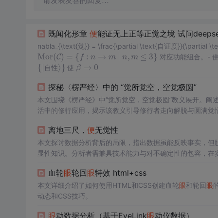
请发表友善的回复…
既闻化形章
便
能证无上正等正觉之境 试问deepse
nabla_{\text{觉}} = \frac{\partial \text{自证度}}{\par
Mor
(
)
=
{
:
→
∣
,
≤
3
}
C
对应功能组合。- 
Mor
(
C
)
=
{
f
:
n
→
f
m
∣
n
n
,
m
≤
3
m
}
n
m
{
|
⟩
}
→
0
使
{
|
自
性
⟩
}
β
β
→
0
自
性
探秘〈楞严经〉中的 “觉所觉空，空觉极圆”
本文围绕《楞严经》中“觉所觉空，空觉极圆”教义展开。阐述
活中的修行应用，揭示该教义引导修行者走向解脱与圆满觉
离地三尺，
便
无觉性
本文探讨数据分析背后的局限，指出数据虽能反映事实，但
显性知识。分析者需兼具技术能力与对不确定性的包容，在实践
血轮
眼
轮回
眼
特效 html+css
本文详细介绍了如何使用HTML和CSS创建血轮
眼
和轮回
眼
动态和CSS技巧。
眼
动数据分析（基于EyeLink
眼
动仪数据）