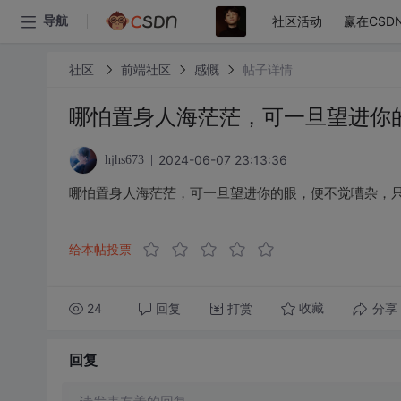
社区活动
赢在CSD
导航
社区
前端社区
感慨
帖子详情
哪怕置身人海茫茫，可一旦望进你
2024-06-07 23:13:36
hjhs673
哪怕置身人海茫茫，可一旦望进你的眼，便不觉嘈杂，只
给本帖投票
24
回复
打赏
分享
收藏
回复