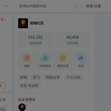
...
录
登录/注册
文章
前端社区
316,332
60,458
社区成员
社区内容
发帖
与我相关
我的任务
分享
前端
学习
经验分享
个人社区
复
北京·丰台区
社区管理员
正序