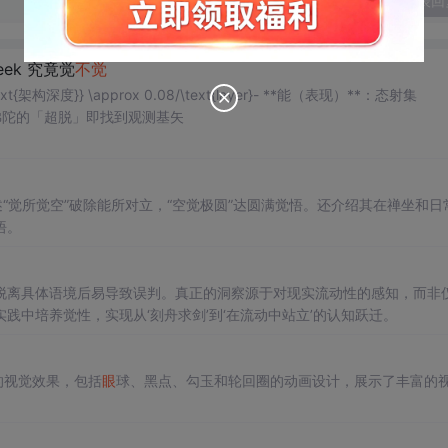
发表回
ek 究竟觉
不觉
tial \text{架构深度}} \approx 0.08/\text{layer}- **能（表现）**：态射集
佛陀的「超脱」即找到观测基矢
“觉所觉空”破除能所对立，“空觉极圆”达圆满觉悟。还介绍其在禅坐和日
悟。
脱离具体语境后易导致误判。真正的洞察源于对现实流动性的感知，而非
中培养觉性，实现从‘刻舟求剑’到‘在流动中站立’的认知跃迁。
的视觉效果，包括
眼
球、黑点、勾玉和轮回圈的动画设计，展示了丰富的