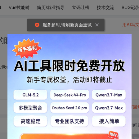
N
Vue技能树
简历/就业指导
立码吐槽
技术交流
BUG记
用AI写
服务超时,请刷新页面重试
的眼，便不觉嘈杂，只觉心欢❤️
觉心欢❤️
转发到动态
举报
写回
切换为时间