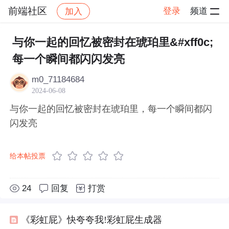
前端社区
登录
频道
加入
帖子详情
社区
前端社区
感慨
与你一起的回忆被密封在琥珀里&#xff0c;
每一个瞬间都闪闪发亮
m0_71184684
2024-06-08
与你一起的回忆被密封在琥珀里，每一个瞬间都闪
闪发亮
给本帖投票
24
回复
打赏
《彩虹屁》快夸夸我!彩虹屁生成器