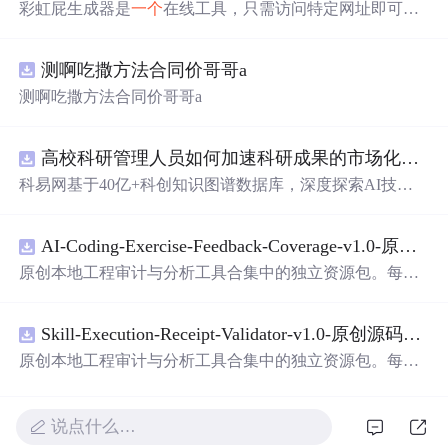
彩虹屁生成器是
一个
在线工具，只需访问特定网址即可获
取充满创意和甜蜜的赞美语句。这些彩虹屁涵盖了从浪漫
告白到日常夸奖的各种场景，为日常生活增添乐趣。
测啊吃撒方法合同价哥哥a
测啊吃撒方法合同价哥哥a
高校科研管理人员如何加速科研成果的市场化转化？.docx
科易网基于40亿+科创知识图谱数据库，深度探索AI技术
在技术转移、成果转化、技术经纪、知识产权、产业创
新、科技招商等垂直领域的多样化应用场景，研究科技创
AI-Coding-Exercise-Feedback-Coverage-v1.0-原创源码与文档.zip
新领域的AI+数智化解决方案，推动科技创新与产业创新
智能化发展。
原创本地工程审计与分析工具合集中的独立资源包。每个
ZIP包含完整源码、3项自动化测试、可复现合成示例、离
线HTML、JSON与SVG报告、1080×720真实运行效果图、
Skill-Execution-Receipt-Validator-v1.0-原创源码与文档.zip
README、运行说明、功能清单、MIT License及原创与授
权声明。解压后进入project目录，执行npm test验证算法，
原创本地工程审计与分析工具合集中的独立资源包。每个
执行npm run report生成报告，也可通过本地静态服务器打
ZIP包含完整源码、3项自动化测试、可复现合成示例、离
开网页。运行时零第三方依赖，不包含热点产品或开源项
线HTML、JSON与SVG报告、1080×720真实运行效果图、
目源码、Logo、官方截图、论文、生产日志或其他受限素
README、运行说明、功能清单、MIT License及原创与授
说点什么…
材。适合前端开发、AI应用工程、测试审计和课程实践。
权声明。解压后进入project目录，执行npm test验证算法，