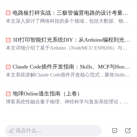
焦三大核心技术组件：Plank——轻量高定制Dock栏，支持
毛玻璃效果、自动隐藏与图标弹性缩放；Fantascene动态壁
电路板打样实战：三极管偏置电路的设计考量与稳定性优化
纸（AppImage版）——兼容性强、低资源占用的视频/Shad
er壁纸解决方案；indicator-sysmonitor——状态栏系统监控
本文深入探讨了网络科技的多个领域，包括大数据、物联
插件，支持CPU、内存、网络等实时指标自定义显示。同
网、网络安全、网络加密、电子投票和生物识别技术。文
时涵盖开机自启动配置与常见故障排查。
章分析了每个领域的核心技术和应用场景，并探讨了它们
3D打印智能灯光系统DIY：从Arduino编程到光影艺术
之间的相互关联和未来发展趋势。同时，指出了网络科技
发展带来的隐私保护、安全漏洞等挑战，并提出了相应的
本文详细介绍了基于Arduino（NodeMCU ESP8266）与WS
对策。
2812B可寻址LED灯带构建的3D打印智能灯光系统。涵盖3
D灯罩建模与打印工艺、硬件电路设计（含电源选型、电
Claude Code插件开发指南：Skills、MCP与Hooks协同实战
容/电阻保护、共地接线）、FastLED库编程实现彩虹/海浪
等动态效果，以及Wi-Fi远程控制方案。重点强调系统架构
本文系统讲解Claude Code插件开发核心范式，聚焦Skills
三层划分（结构层、控制层、执行层）及稳定性关键措
（意图理解与策略生成）、MCP Server（标准化AI服务接
施，如末端补电、信号限流电阻和电源余量设计。
入）和Hooks（事件驱动的确定性执行）三者的本质分工
地球Online逃生指南（上卷）
与协同机制。重点剖析Token开销对组件选型的决定性影
响，强调Skills按需加载优势与MCP工具定义的上下文成
博客系统性融合量子物理、神经科学与复杂系统理论，构
本，并通过真实生产事故复盘Hooks的触发时机与作用域
建以‘空性’为内核的认知解构框架。重点阐述预测编码机
设计原则。涵盖插件骨架构建、manifest.yml与skill.md编写
制如何生成主观幻觉，揭示身份叙事的社会基因建构本
规范、本地测试流程及project/user作用域实践策略。
质；提出‘无我布施’作为分布式网络的非对称负熵干预，
建立基于觉知训练的流动生存范式，并用数学模型（如痛
说点什么…
苦负熵公式、自由度流体方程）量化意识自由。全文贯穿