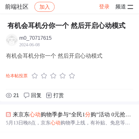
前端社区
登录
频道
加入
帖子详情
社区
前端社区
感慨
有机会耳机分你一个 然后开启心动模式
m0_70717615
2024-06-08
有机会耳机分你一个 然后开启心动模式
给本帖投票
21
回复
打赏
来京东
心动
购物季参与“全民1
分
购”活动 0元抢购iPhone 16等3C数码好物
5月13日晚8点，京东
心动
购物季上线，有补贴、免息等优
惠。推出3C数码“全民1
分
购”活动，消费者做任务赚欧气值
可兑换好物，每晚8点有
机会
1
分
买REDMI Turbo 4 Pro、0