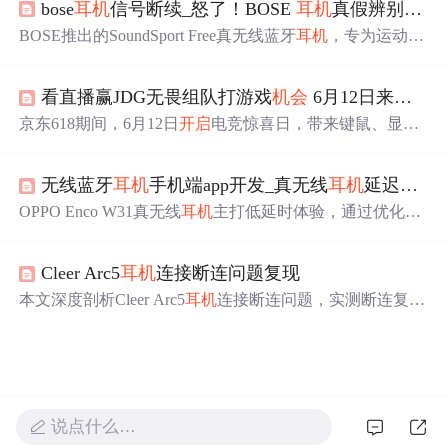
bose
耳机
信号断续_怒了！BOSE
耳机
真假辨别终极揭晓
元抢iPhone 16，还有限量5折购。
BOSE推出的SoundSport Free真无线蓝牙
耳机
，专为运动设
计，采用StayHear+Sport耳塞确保舒适稳固佩戴。配备磁性
便携充电盒，提供长达10小时续航。集成双麦克风阵列支
看直播赢JDG无畏组队打游戏
机会
6月12日来京东618电竞惊喜日享好礼
持清晰通话，利用BOSEConnect应用可实现
耳机
定位。
京东618期间，6月12日
开启
电竞惊喜日，带来键鼠、显卡
等电竞装备。用户可在直播间答题
分
红包、礼包，有
机会
1
分
钱带走装备，还能赢与JDG无畏组队
机会
等。装备享双
无线蓝牙
耳机
手机端app开发_真无线
耳机
延迟是如何产生，该怎样解决？看了B站UP科普就明白了...
重补贴，低至4折。此外，6月14日有校园之星电竞大赛总
决赛。
OPPO Enco W31真无线
耳机
主打低延时体验，通过优化AP
P端、手机端及
耳机
端延迟问题，实现稳定流畅使用。其蓝
牙5.0芯片及双耳同传方案有效降低了声音传输延时。
Cleer Arc5
耳机
连接断连问题复现
本文深度剖析Cleer Arc5
耳机
连接断连问题，实测断连复现
率达90%。发现其虽标称蓝牙5.3，但核心音频链路未升
级。断连原因包括Wi-Fi干扰、多设备混乱等。还指出固件
代码和双耳同步存在问题，并从工程视角给出4条改进建
议。
说点什么…