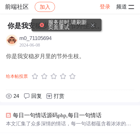
前端社区
登录
频道
加入
帖子详情
社区
前端社区
感慨
服务超时,请刷新
你是我安稳岁月里的节外生枝。
页面重试
m0_71105694
2024-06-08
你是我安稳岁月里的节外生枝。
给本帖投票
24
回复
打赏
每日一句情话源码php,每日一句情话
本文汇集了众多深情的情话，每一句话都蕴含着浓浓的情
感与爱意，适合用来表达对另一半的深情与承诺。