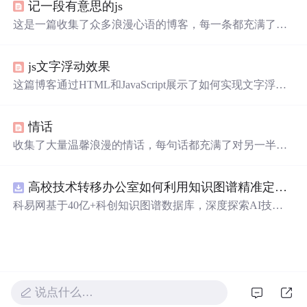
记一段有意思的js
这是一篇收集了众多浪漫心语的博客，每一条都充满了甜
蜜和温情，表达了作者对某人的深深喜爱。从星辰大海到
日常生活，从诗词歌赋到甜蜜日常，字
里
行间透露出对你
js文字浮动效果
的独特情感，仿佛每个瞬间都因你而闪耀。这些话语如同
繁星，照亮了平凡的日子，让人感受到爱的力量和美好。
这篇博客通过HTML和JavaScript展示了如何实现文字浮动
的效果。作者利用CSS设置元素的绝对定位，JavaScript则
用来随机生成文字的初始位置和透明度变化，营造出文字
情话
在页面上随机飘动的视觉效果。此外，文中还包含了对CS
S样式和JavaScript事件监听的运用，增加了互动性和趣味
收集了大量温馨浪漫的情话，每句话都充满了对另一半深
性。
深的爱意和思念，适合用来表达心意。
高校技术转移办公室如何利用知识图谱精准定位产业需求与技术适配点？.docx
科易网基于40亿+科创知识图谱数据库，深度探索AI技术
在技术转移、成果转化、技术经纪、知识产权、产业创
新、科技招商等垂直领域的多样化应用场景，研究科技创
新领域的AI+数智化解决方案，推动科技创新与产业创新
智能化发展。
说点什么…