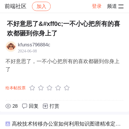
前端社区
登录
频道
加入
帖子详情
社区
前端社区
感慨
不好意思了&#xff0c;一不小心把所有的喜
欢都砸到你身上了
kfunss796884c
2024-06-08
不好意思了，一不小心把所有的喜欢都砸到你身上
了
给本帖投票
28
回复
打赏
高校技术转移办公室如何利用知识图谱精准定位产业需求与技术适配点？.docx