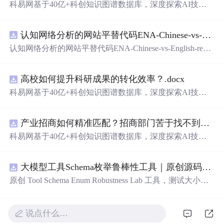
科易网基于40亿+科创知识图谱数据库，深度探索AI技术
在技术转移、成果转化、技术经纪、知识产权、产业创
新、科技招商等垂直领域的多样化应用场景，研究科技创
认知网络分析的网站平替代码ENA-Chinese-vs-English-reproducible.zip
新领域的AI+数智化解决方案，推动科技创新与产业创新
智能化发展。
认知网络分析的网站平替代码ENA-Chinese-vs-English-repro
ducible.zip
高校如何提升科研成果的转化效率？.docx
科易网基于40亿+科创知识图谱数据库，深度探索AI技术
在技术转移、成果转化、技术经纪、知识产权、产业创
新、科技招商等垂直领域的多样化应用场景，研究科技创
产业招商如何精准匹配？招商部门苦于找不到符合产业链补链强链方向的目标企业怎么办？.docx
新领域的AI+数智化解决方案，推动科技创新与产业创新
智能化发展。
科易网基于40亿+科创知识图谱数据库，深度探索AI技术
在技术转移、成果转化、技术经纪、知识产权、产业创
新、科技招商等垂直领域的多样化应用场景，研究科技创
大模型工具Schema枚举鲁棒性工具｜原创源码+测试+离线报告
新领域的AI+数智化解决方案，推动科技创新与产业创新
智能化发展。
原创 Tool Schema Enum Robustness Lab 工具，测试大小
写、别名、未知枚举、空值与多语言取值对工具参数校验
和修复的影响。压缩包包含完整源码、3 项自动化测试、
可复现合成示例、离线 HTML/JSON/SVG 报告、1080×720
说点什么…
真实运行效果图、README、运行说明、功能清单、MIT