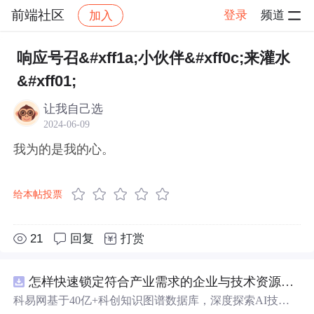
前端社区
登录
频道
加入
帖子详情
社区
前端社区
感慨
响应号召&#xff1a;小伙伴&#xff0c;来灌水
&#xff01;
让我自己选
2024-06-09
我为的是我的心。
给本帖投票
21
回复
打赏
怎样快速锁定符合产业需求的企业与技术资源？.docx
科易网基于40亿+科创知识图谱数据库，深度探索AI技术