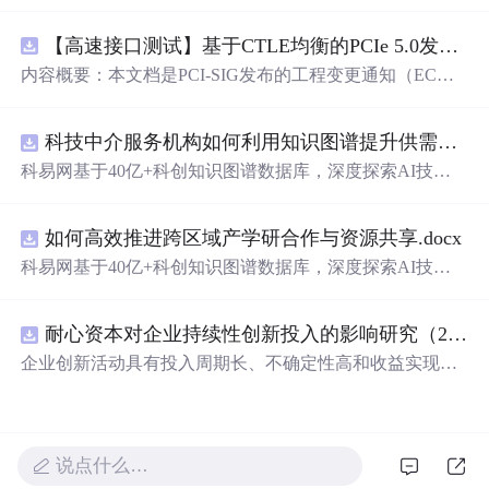
在技术转移、成果转化、技术经纪、知识产权、产业创
新、科技招商等垂直领域的多样化应用场景，研究科技创
【高速接口测试】基于CTLE均衡的PCIe 5.0发射机抖动测量方法：32 GT/s速率下精确评估硅基抖动分量的技术方案
新领域的AI+数智化解决方案，推动科技创新与产业创新
智能化发展。
内容概要：本文档是PCI-SIG发布的工程变更通知（EC
N），针对PCI Express 5.0规范中32.0 GT/s速率下的发送端
（Tx）抖动测量方法进行了更新。新方法采用“抖动测量模
科技中介服务机构如何利用知识图谱提升供需匹配精准度？.docx
式”替代原有的S参数去嵌入法，通过在被测通道应用基于
CTLE的均衡来减少因信道损耗导致的信号退化，从而更准
科易网基于40亿+科创知识图谱数据库，深度探索AI技术
确地评估由芯片内部随机和确定性源产生的抖动。该方法
在技术转移、成果转化、技术经纪、知识产权、产业创
利用测试通道中的时钟模式和其他通道的合规模式，避免
新、科技招商等垂直领域的多样化应用场景，研究科技创
了传统去嵌入过程中高频噪声放大带来的测量不准确性。
如何高效推进跨区域产学研合作与资源共享.docx
新领域的AI+数智化解决方案，推动科技创新与产业创新
对于2.5至16.0 GT/s速率，原有测量方法保持不变。; 适合
智能化发展。
科易网基于40亿+科创知识图谱数据库，深度探索AI技术
人群：从事高速接口设计、验证或测试的工程师，尤其是
在技术转移、成果转化、技术经纪、知识产权、产业创
涉及PC
新、科技招商等垂直领域的多样化应用场景，研究科技创
耐心资本对企业持续性创新投入的影响研究（2010-2024年）
新领域的AI+数智化解决方案，推动科技创新与产业创新
智能化发展。
企业创新活动具有投入周期长、不确定性高和收益实现滞
后等特征，持续稳定的资源支持是保障企业长期创新的重
要基础。耐心资本作为一种强调长期价值创造、具备较高
风险容忍度并积极参与企业治理的资本形态，能够通过缓
解融资约束、优化公司治理结构以及增强企业风险承担能
说点什么…
力，为企业持续开展创新活动提供长期稳定支持 本文基于