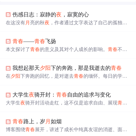
伤感日志：寂静的
夜
，寂寞的心
在这没有
月
亮的秋
夜
，作者通过文字表达了自己的孤独和
迷茫。在寂静的
夜
晚，作者试图寻找内心的平静，但绝望
和疲惫笼罩着他们。作者渴望在现实生活中找到勇气，避
青春
——
青春
飞扬
免迷
失
自我。在回忆与展望之间，
时光
悄悄流逝，文字成
为了他们依赖的避风港。红尘往事，
青春
不再，作者在文
本文探讨了
青春
的意义及其对个人成长的影响。
青春
不仅
字中释放情绪，寻找解脱。
是生命的阶段，更是追求梦想、克服困难的过程。文章鼓
励年轻人勇敢面对挑战，珍惜
青春
时光
，积极向上。
我想起那天
夕阳
下的奔跑，那是我逝去的
青春
在
夕阳
下奔跑的回忆，是对逝去
青春
的缅怀。每日的学习
与记录，不仅是知识的积累，更是对未来的期许。希望多
年后回望，能感谢那个曾经坚持的自己。
大学生
夜
骑开封：
青春
自由的追求与变化
大学生
夜
骑开封活动走红，这不仅是追求自由、展现
青春
活力的方式，也引发社会复杂反响。媒体讨论、官方企业
响应，从众心理和社会激励使参与人数增多。随着社会发
青春
路上，岁
月
如烟
展，追求自由方式变化，需引导规范，构建和谐活力社
会。
博客围绕
青春
展开，讲述了成长中纯真友谊的消逝、面对
世俗的无奈，以及在
青春
路上的迷茫与坚持。还提及成长