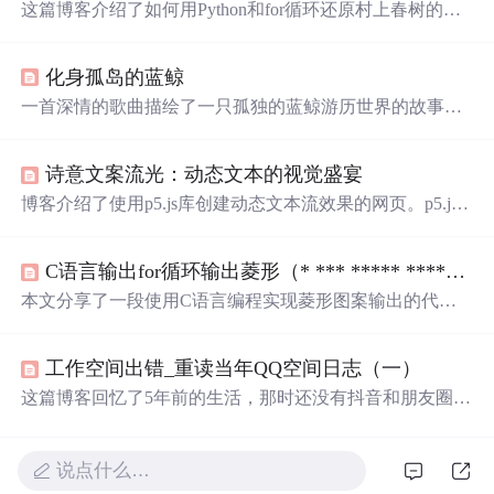
这篇博客介绍了如何用Python和for循环还原村上春树的经
典比喻，通过代码展示了如何表达情感，如同村上笔下的
“我爱你就像爱春天的小熊”。文中以一首诗的形式，借助P
化身孤岛的蓝鲸
ython的print()函数和循环，创造了一幅深情的画面，描绘
了一只蓝鲸的内心世界，以此体现现代人追求瞬间形象和
一首深情的歌曲描绘了一只孤独的蓝鲸游历世界的故事，
情感共鸣的特点。
它见证了无数美景，直至遇到一个让其心动的伴侣。歌词
充满了对大自然的热爱与向往，同时也表达了对美好爱情
诗意文案流光：动态文本的视觉盛宴
的渴望。
博客介绍了使用p5.js库创建动态文本流效果的网页。p5.js
是JavaScript库，能让开发者用HTML5的canvas元素创建图
形和交互式动画。还给出了实现该效果的代码，包括定义
C语言输出for循环输出菱形（* *** ***** *******）
字符类、文本流类，以及初始化、绘制等函数。
本文分享了一段使用C语言编程实现菱形图案输出的代
码。通过双重循环控制字符的打印，先输出上半部分菱
形，再输出下半部分，形成完整的菱形。此代码适用于初
工作空间出错_重读当年QQ空间日志（一）
学者练习循环和字符串输出。
这篇博客回忆了5年前的生活，那时还没有抖音和朋友圈的
小视频盛行，人们更专注于经营QQ空间。作者在上海工
作，感受到大都市的繁华与孤独，并怀念故乡和亲人。文
章探讨了毕业后的离别、错过的感情，以及与父母的沟
说点什么…
通。同时，它也表达了对未来的坚持和对友情的思考。博