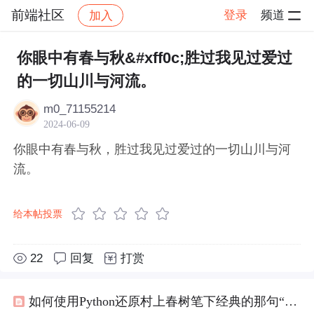
前端社区
登录
频道
加入
帖子详情
社区
前端社区
感慨
你眼中有春与秋&#xff0c;胜过我见过爱过
的一切山川与河流。
m0_71155214
2024-06-09
你眼中有春与秋，胜过我见过爱过的一切山川与河
流。
给本帖投票
22
回复
打赏
如何使用Python还原村上春树笔下经典的那句“我爱你像爱春天的小熊”