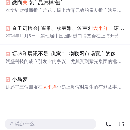
微商
美
妆产品怎样推广
个性化消费趋势，体现对中国市场的深度布局与长期承
诺。
本文针对微商推广难题，提出放弃无效的亲友推广法及盲
目刷屏行为，转而聚焦于运用正确的方法和技术吸引精准
客源。文章建议微商应当开拓陌生市场，并通过在特定平
直击进博会| 雀巢、欧莱雅、爱茉莉
太平洋
、诺华、西门子医疗、拜耳、江森自控、霍尼韦尔、3M等全球知名企业连续第七次亮相进博会...
台发布相关内容来吸引目标客户群体。
2024年11月5日，第七届中国国际进口博览会在上海开幕，
雀巢、欧莱雅等全球知名企业携新产品、新应用亮相。雀
巢展示多业务单元商品；欧莱雅三馆联动，带来多款首发
瓴盛和展讯不是“仇家”，物联网市场宽广的像
太平
新品；诺华展示创新药物等，各企业均展示了自身在不同
领域的成果与实力。
瓴盛科技的成立引发业内争议，尤其受到紫光集团的批
评。本文分析了这一事件背后的原因，指出竞争有助于产
业发展，并强调了健康市场竞争的重要性。
小岛梦
讲述了三位朋友在
太平洋
小岛上度假时发生的有趣故事，
包括他们在沙滩上享受
美
景、品尝椰子及与其他游客互动
的经历。
说点什么…