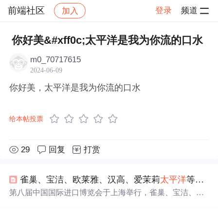
前端社区
登录
频道
加入
帖子详情
社区
前端社区
感慨
你好美&#xff0c;太平洋是我为你流的口水
m0_70717615
2024-06-09
你好美，太平洋是我为你流的口水
给本帖投票
29
回复
打赏
雀巢、宝洁、欧莱雅、汉高、爱茉莉
太平洋
等消费品巨头亮相第八届进博会 |
第八届中国国际进口博览会于上海举行，雀巢、宝洁、欧
莱雅、汉高、爱茉莉
太平洋
等全球消费品巨头展示最新产
品与技术创新，聚焦营养健康、
美
妆科技、可持续发展及