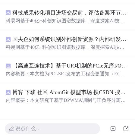
动化职位申请流程。借助人工智能，它能够帮助用户以定
制化的方式申请多个职位。
科技成果转化项目进场交易前，评估备案环节需要准备哪些材料？.docx
科易网基于40亿+科创知识图谱数据库，深度探索AI技术
在技术转移、成果转化、技术经纪、知识产权、产业创
新、科技招商等垂直领域的多样化应用场景，研究科技创
国央企如何系统识别外部创新资源？内部研发体系完善，但对外部高校、中小科技企业技术能力缺乏动态认知。.docx
新领域的AI+数智化解决方案，推动科技创新与产业创新
智能化发展。
科易网基于40亿+科创知识图谱数据库，深度探索AI技术
在技术转移、成果转化、技术经纪、知识产权、产业创
新、科技招商等垂直领域的多样化应用场景，研究科技创
【高速互连技术】基于UIO机制的PCIe无序I/O扩展：多路径架构下内存请求的高性能传输与排序控制方案设计
新领域的AI+数智化解决方案，推动科技创新与产业创新
智能化发展。
内容概要：本文档为PCI-SIG发布的工程变更通知（EC
N），介绍了名为“无序输入/输出（Unordered I/O, UIO）”
的新功能，旨在解决传统PCI/PCIe架构中严格的顺序传输
博客 下载 社区 AtomGit 模型市场 搜CSDN 搜索 AI 搜索 会员中心 创作中心 基于DPWMA调制与正负序分离的ANPC三电平并网逆变器前馈控制策略研究（Simulink仿真实现）
规则对多路径拓扑和高性能IO系统的限制。UIO基于Flit模
式，定义了一套新的TLP（事务层包）类型和规则，允许
内容概要：本文研究了基于DPWMA调制与正负序分离的
请求方（Requester）自主管理数据顺序，支持多路径路
ANPC三电平并网逆变器前馈控制策略，旨在解决传统三
由、提升系统效率并兼容现有生产者-消费者模型。文档详
电平逆变器存在的谐波含量高、电网不平衡工况适应性差
细说明了UIO
及动态响应速度不足等问题。通过采用有源中点箝位（AN
PC）三电平逆变器拓扑，结合双极性倍频脉宽调制（DPW
说点什么…
MA）、正负序分离锁相技术和电网电压前馈控制，构建