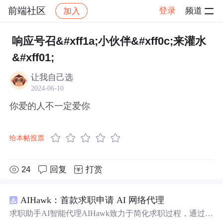
前端社区
登录
频道
加入
帖子详情
社区
前端社区
感慨
响应号召&#xff1a;小伙伴&#xff0c;来灌水
&#xff01;
让我自己选
2024-06-10
你爱的人不一定爱你
给本帖投票
24
回复
打赏
AIHawk：首款求职申请 AI 网络代理
求职助手AI智能代理AIHawk致力于简化求职过程，通过自