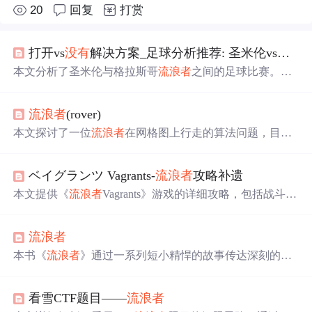
20
回复
打赏
打开vs
没有
解决方案_足球分析推荐: 圣米伦vs格拉斯哥
本文分析了圣米伦与格拉斯哥
流浪者
之间的足球比赛。圣
米伦近期取得了一场胜利，但主场战绩一般；而格拉斯哥
流浪者
状态火热，保持不败并位居积分榜首位。历史交锋
流浪者
(rover)
中，格拉斯哥
流浪者
占据优势。预测格拉斯哥
流浪者
有较
大机会在客场获胜。
本文探讨了一位
流浪者
在网格图上行走的算法问题，目标
是计算
流浪者
到达终点时体力值的期望。通过使用动态规
划等技术，文章详细介绍了如何解决此问题，并提供了完
ベイグランツ Vagrants-
流浪者
攻略补遗
整的代码实现。
本文提供《
流浪者
Vagrants》游戏的详细攻略，包括战斗技
巧、任务流程、装备合成等内容。玩家可学习如何应对游
戏中的各种挑战，如击败巨龙、完成依丽娜的任务等。
流浪者
本书《
流浪者
》通过一系列短小精悍的故事传达深刻的人
生哲理。作者纪伯伦以其独特的视角探讨了人生的
方向
与
意义，书中对于人性的洞察及对生活的反思令人回味无
看雪CTF题目——
流浪者
穷。