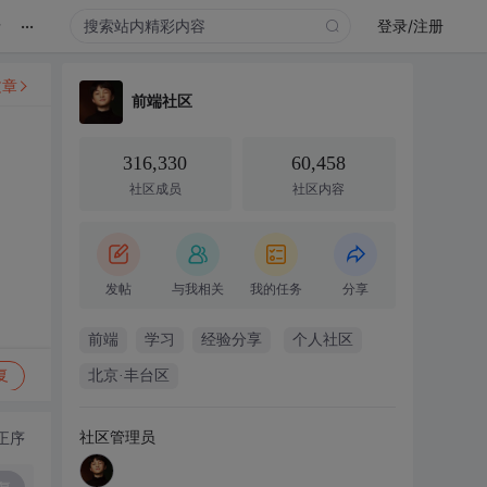
...
录
登录/注册
文章
前端社区
316,330
60,458
社区成员
社区内容
发帖
与我相关
我的任务
分享
前端
学习
经验分享
个人社区
复
北京·丰台区
社区管理员
正序