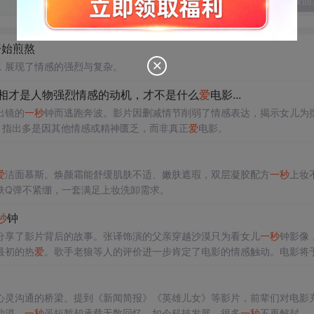
发表回
开始煎熬
，展现了情感的强烈与复杂。
相才是人物强烈情感的动机，才不是什么
爱
电影...
出镜的
一秒
钟而逃跑奔波。影片因删减情节削弱了情感表达，揭示女儿为
，指出多是因其他情感或精神匮乏，而非真正
爱
电影。
爱
洁面慕斯。焕颜霜能舒缓肌肤不适、嫩肤遮瑕，双层凝胶配方
一秒
上妆
肤Q弹不紧绷，一套满足上妆洗卸需求。
秒
钟
分享了影片背后的故事。张译饰演的父亲穿越沙漠只为看女儿
一秒
钟影像
最初的热
爱
。歌手老狼等人的评价进一步肯定了电影的情感触动。电影将于
心灵沟通的桥梁。提到《新闻简报》《英雄儿女》等影片，前辈们对电影
沙漠，
一秒
虽短暂却承载无数回忆，如今科技发展，很多
一秒
不再解封。