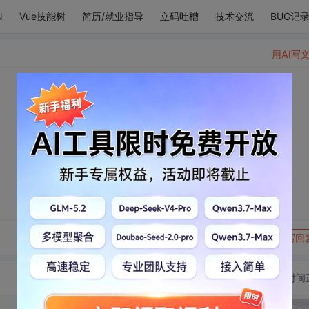
N
Vue技能树
简历/就业指导
立码吐槽
技术交流
BUG记
用AI写
转发到动态
举报
写回
切换为时间