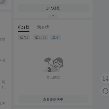
复
加入社区
积分榜
荣誉榜
近7日
近30日
至今
摆脱
不卡
暂无数据
，展
11
查看更多榜单
充满