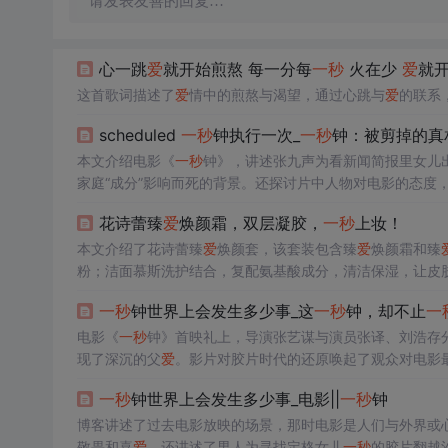
请发表友善的回复…
心一跳
爱
就开始煎熬 每一分每
一秒
火在少
爱
就
这首歌词描述了
爱
情中的煎熬与渴望，通过心跳与
爱
的联系
scheduled
一秒
钟执行一次_
一秒
钟：被剪掉的真
本文介绍电影《
一秒
钟》，讲述张九声为看新闻简报里女儿
家庭“成分”影响而死的背景。还探讨片中人物对电影的态度
花诗蕾臻
爱
焕颜霜，双层凝胶，
一秒
上妆！
本文介绍了花诗蕾臻
爱
焕颜套，该套装包含臻
爱
焕颜霜和臻
粉；洁面慕斯洗护结合，复配氨基酸成分，清洁保湿，让皮
一秒
钟世界上会发生多少事_这
一秒
钟，却不止
一
电影《
一秒
钟》首映礼上，导演张艺谋与演员张译、刘浩存
现了深沉的父
爱
。影片对胶片时代的还原唤起了观众对电影
月27日上映。
一秒
钟世界上会发生多少事_电影||
一秒
钟
博客讲述了过去电影放映的场景，那时电影是人们与外界或
敬畏和喜
爱
。还讲述了男人为寻找定格女儿
一秒
的胶片翻越