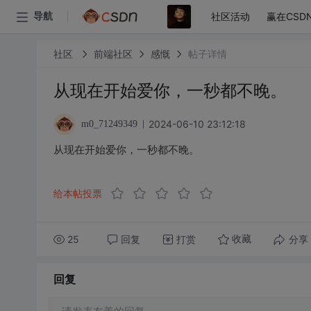
社区活动
赢在CSD
导航
社区
前端社区
感慨
帖子详情
从现在开始爱你，一秒都不晚。
2024-06-10 23:12:18
m0_71249349
从现在开始爱你，一秒都不晚。
给本帖投票
25
回复
打赏
分享
收藏
回复