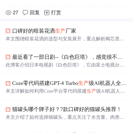
27
回复
打赏
口碑好的暗装花洒
生产
厂家
本文围绕暗装花洒的选型与安装展开，重点解析阀芯质量
（进口陶瓷阀芯、50万次寿命）、出水口设计（硅胶易洁
水嘴、124孔
绵密
出水）、表面镀层工艺（三层电镀抗腐
最近看了一部日剧--《白色巨塔》，感觉很不错，推荐给大家！
蚀）三大核心参数；强调预埋精准测量、德国高斯螺纹接
口、48小时打压测试等标准化安装流程；指出ISO9001/140
此博客介绍日本电视剧《白色巨塔》，它由富士电视台历
01认证、大型公建项目背书（鸟巢、冬奥场馆）、红点/iF
时5年筹备，唐泽寿明、江口洋介主演。该剧通过两人理念
设计奖等品牌技术可信度指标，为卫浴工程提供可落地的
冲突，揭露大学医院选举贿赂、医疗纠纷等医学黑暗面，
技术选型与实施指南。
Coze零代码搭建GPT-4 Turbo
生产
级AI机器人全指南
阐述生命尊严。此外，共演阵容豪华，制作团队专业，将
该剧推上日剧高峰。
本文详解如何利用Coze平台零代码搭建
生产
级AI机器人，
涵盖注册绕过地域限制、Bot Studio可视化编排、知识库语
义检索优化、Prompt工程设计、Discord发布全流程及典型
猫罐头哪个牌子好？7款口碑好的猫罐头推荐！
问题排查。核心依托Coze官方对接的GPT-4 Turbo API（12
8K上下文、JSON输出），通过知识库+数据库协同实现品
本文介绍了如何选择猫罐头，重点关注了水含量、肉类类
牌调性一致性，并强调其作为AI应用编排平台而非聊天界
型、胶质、谷物含量等因素，并推荐了7款口碑良好的猫罐
面的本质定位。
头品牌，如cewey希喂以其婴儿奶粉级的安全和科学配方脱