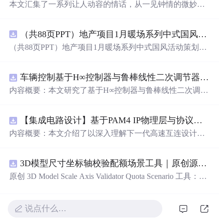
本文汇集了一系列让人动容的情话，从一见钟情的微妙到
日久生情的沉淀，每一句话都承载着深深的情感。这里有
对爱情细腻的描绘，也有对爱人深情的告白，每一段文字
（共88页PPT）地产项目1月暖场系列中式国风活动策划方案.pptx
都能触动人心。
（共88页PPT）地产项目1月暖场系列中式国风活动策划方
案.pptx
车辆控制基于H∞控制器与鲁棒线性二次调节器RLQR的铰接式重型车辆的稳健路径跟踪控制研究（Matlab代码实现）
内容概要：本文研究了基于H∞控制器与鲁棒线性二次调节
器（RLQR）的铰接式重型车辆稳健路径跟踪控制方法，
并通过Matlab代码实现仿真验证。针对铰接式车辆在复杂
【集成电路设计】基于PAM4 IP物理层与协议兼容性验证：5nm工艺下高速互连系统电气合规测试平台
工况下路径跟踪精度低、稳定性差的问题，提出结合H∞控
制与RLQR的复合控制策略，以提升系统对参数不确定
内容概要：本文介绍了以深入理解下一代高速互连设计的
性、外部干扰及模型摄动的鲁棒性。文中建立了车辆动力
关键要素。
学模型，设计了H∞与RLQR控制器，通过多工况仿真对比
分析其控制性能，结果表明该方法能有效提高路径跟踪精
3D模型尺寸坐标轴校验配额场景工具｜原创源码+测试+离线报告
度与系统稳定性，具有较强的抗干扰能力和工程应用潜
原创 3D Model Scale Axis Validator Quota Scenario 工具：围
力。; 适合人群：具备自动控制理论基础、车辆工程背景或
绕“检查生成模型的单位、包围盒尺寸、前向轴、上方向、
从事智能驾驶、路径跟踪相关研究的研发人员及研究生。;
原点位置与导出格式约定”的结果，根据规模、并发、复杂
使用场景及目标：①应用于铰接式重型车辆（如矿用卡
度、时间目标和人工复核成本比较配额场景；本地网页、J
说点什么…
车、工程车辆）的自动驾驶路径跟踪控制；②为复杂非线
SON/HTML/SVG报告、测试与示例。压缩包包含完整源