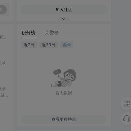
复
加入社区
积分榜
荣誉榜
通过
近7日
近30日
至今
领域
度学
暂无数据
稳健性
力。
优化
查看更多榜单
模型的