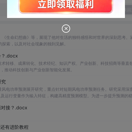
发表回
、《生命幻想曲》等，展现了他对生活的独特感悟和对世界的深刻思考。
的探索，以及对社会现象的独到见解。
.docx
在技术转移、成果转化、技术经纪、知识产权、产业创新、科技招商等垂直
案，推动科技创新与产业创新智能化发展。
研究
型的多变量风电功率预测展开研究，重点针对短期风电功率预测任务。研究采用深
多种气象及运行变量作为输入特征，构建高精度预测模型。为进一步提升预测的
，优化模型在不确定性环境下的输出表现，增强预测结果的置信区间估计能
接？.docx
与电网调度的科学性。; 适合人群：具备Python编程基
ow）的研究生、科研人员，以及从事新能源发电预测、电力系统调度、智能电网
页还有进阶教程
sformer的时间序列预测模型；③探索LASSO分位数回归与深度学习