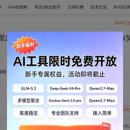
N
Vue技能树
简历/就业指导
立码吐槽
技术交流
BUG记
用AI写
星跳跃浪花的笑，是椰树遮掩椰果的笑 你
树遮掩椰果的笑 你笑着 使黑夜奔跑。
转发到动态
举报
写回
切换为时间