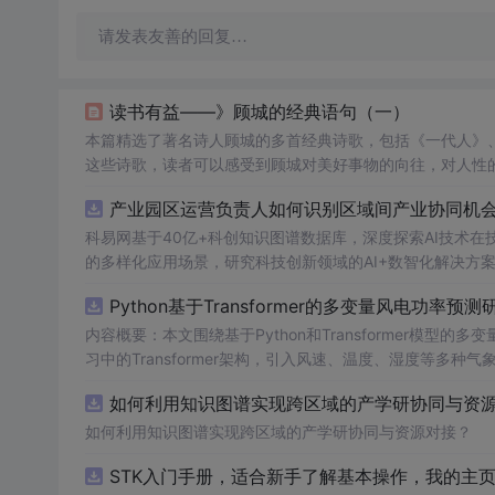
请发表友善的回复…
读书有益——》顾城的经典语句（一）
本篇精选了著名诗人顾城的多首经典诗歌，包括《一代人》
这些诗歌，读者可以感受到顾城对美好事物的向往，对人性
产业园区运营负责人如何识别区域间产业协同机会？
科易网基于40亿+科创知识图谱数据库，深度探索AI技术
的多样化应用场景，研究科技创新领域的AI+数智化解决方
Python基于Transformer的多变量风电功率预测
内容概要：本文围绕基于Python和Transformer模
习中的Transformer架构，引入风速、温度、湿度等
与可靠性，研究结合近端梯度算法求解LASSO分位数回归
如何利用知识图谱实现跨区域的产学研协同与资源对
该技术是机器学习与新能源领域深度融合的典型应用，旨在提高风电并网的稳定性
础，熟悉主流深度学习框架（如PyTorch或TensorFl
如何利用知识图谱实现跨区域的产学研协同与资源对接？
等相关工作的技术人员。; 使用场景及目标：①应用于风电场实际运行中的短期功率预测系统，辅助电网进行精准负荷调配与调度决策；
STK入门手册，适合新手了解基本操作，我的主
②作为科研项目的技术蓝本，用于复现、改进或扩展基于Tran