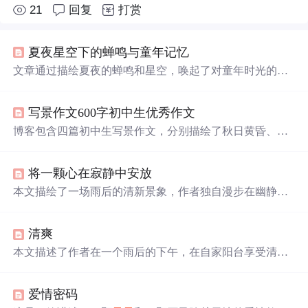
21
回复
打赏
夏夜星空下的蝉鸣与童年记忆
文章通过描绘夏夜的蝉鸣和星空，唤起了对童年时光的
美
好
回忆。作者讲述了在老屋度过的一个个宁静而充满自然
气息的夜晚，包括祖母的陪伴、星空的美丽以及童年的想
写景作文600字初中生优秀作文
象。如今身处城市，这些
美好
的记忆已成为遥不可及的
梦
境
。
博客包含四篇初中生写景作文，分别描绘了秋日黄昏、晨
曦、雨后、雪后初晴时小镇的景色。展现了小镇不同时节
的宁静、和谐与
美好
，如秋日黄昏的丰收、晨曦中的生
将一颗心在寂静中安放
机、雨后的古朴、雪后的静谧，让人感受岁月温柔与生活
甜蜜。
本文描绘了一场雨后的清新景象，作者独自漫步在幽静的
小巷中，感受着雨后带来的宁静与
美好
。文中通过细腻的
笔触，展现了自然界在雨水洗礼后的生机与活力。
清爽
本文描述了作者在一个雨后的下午，在自家阳台享受清新
空气的经历。树叶被雨水
冲刷
得一尘不染，在阳光和
轻
风
中摇曳，仿佛夜空中的
星星
在眨眼。这种宁静的氛围让作
爱情密码
者感受到了久违的清爽。