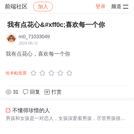
前端社区
登录
频道
加入
帖子详情
社区
前端社区
感慨
我有点花心&#xff0c;喜欢每一个你
m0_71033049
2024-06-11
我有点花心，喜欢每一个你
给本帖投票
31
回复
打赏
不懂得珍惜的人
男孩和女孩是一对恋人，女孩深爱着男孩，尽管男孩很
花
心
。女孩
喜欢
在雨中漫步，但她总是拒绝让男孩陪伴。直
到分手之夜，女孩才透露了
一个
隐藏已久的秘密。