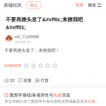
前端社区
登录
频道
加入
帖子详情
社区
前端社区
感慨
不要再撩头发了&#xff0c;来撩我吧
&#xff01;
m0_71105586
2024-06-11
不要再撩头发了，来撩我吧！
给本帖投票
22
回复
打赏
图形学基础|各项异性与
头发
渲染
本文详细介绍了图形学中各向异性光照现象及其在
头发
渲