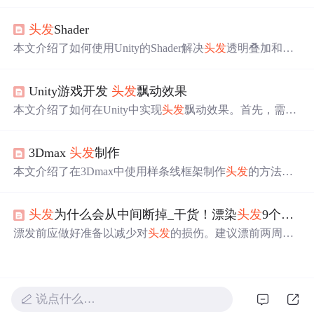
染中的应用。各向异性光照体现在金属球的椭圆形高光
上，而在
头发
渲染中则表现为‘天使环’效果。通过调整法
头发
Shader
线分布函数，如Anisotropic Beckmann和GGX分布，可以模
拟出
头发
的各向异性高光。Kajiya-Kay模型提供了经验性
本文介绍了如何使用Unity的Shader解决
头发
透明叠加和消
的
头发
光照模型，而Marschner模型则基于物理原理，考虑
除硬边的问题。通过应用'Legacy Shaders/Transparent/Cutout/
了
头发
纤维的多层结构。这两种模型在实时渲染中均有应
Soft Edge Unlit' Shader，实现
头发
的透明效果和软边视觉效
用，其中Marschner模型更为精确。此外，文章还讨论了
头
Unity游戏开发
头发
飘动效果
果。文章详细解析了Shader代码，包括两个渲染步骤：Alp
发
建模、贴图和渲染排序的技巧。
haClip用于处理叠加穿透，Transparent用于处理
头发
边缘的
本文介绍了如何在Unity中实现
头发
飘动效果。首先，需要
透明。并提供了完整的Shader代码示例。
下载Unity-chan!插件并导入项目。接着，通过在人物模型
的根节点添加SpringManager组件，并调整Dynamic Ratio、
3Dmax
头发
制作
Stiffness Force等参数来控制飘动强度和僵硬度。然后，在
需要飘动的骨骼点挂载Spring Bones脚本，设置Bone Axis
本文介绍了在3Dmax中使用样条线框架制作
头发
的方法。
和Radius等属性。最后，处理穿模问题，通过Spring Collide
包括设置场景、绘制样条线框架、将样条线集合成框架、
r和Colliders避免
头发
与人物模型相互穿透。
从头皮上移除框架、应用Hair和Fur以及渲染毛发等步骤，
头发
为什么会从中间断掉_干货！漂染
头发
9个注意
还针对渲染效果不理想的情况给出了调整参数的建议。
漂发前应做好准备以减少对
头发
的损伤。建议漂前两周开
始使用焗油发膜，并在漂发后使用固色洗发水。避免漂发
后立即游泳及使用高温造型工具。
说点什么…