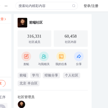
...
录
登录/注册
文章
前端社区
316,331
60,458
社区成员
社区内容
发帖
与我相关
我的任务
分享
前端
学习
经验分享
个人社区
复
北京·丰台区
社区管理员
正序