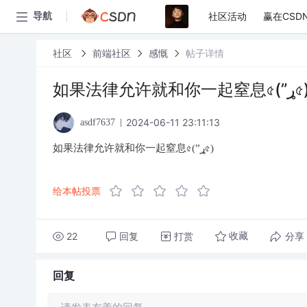
社区活动
赢在CSD
导航
社区
前端社区
感慨
帖子详情
如果法律允许就和你一起窒息৫(
2024-06-11 23:11:13
asdf7637
如果法律允许就和你一起窒息৫(”ړ৫)
给本帖投票
22
回复
打赏
分享
收藏
回复