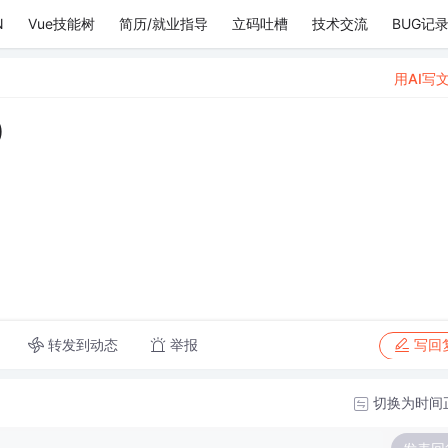
N
Vue技能树
简历/就业指导
立码吐槽
技术交流
BUG记
用AI写
”ړ৫)
转发到动态
举报
写回
切换为时间