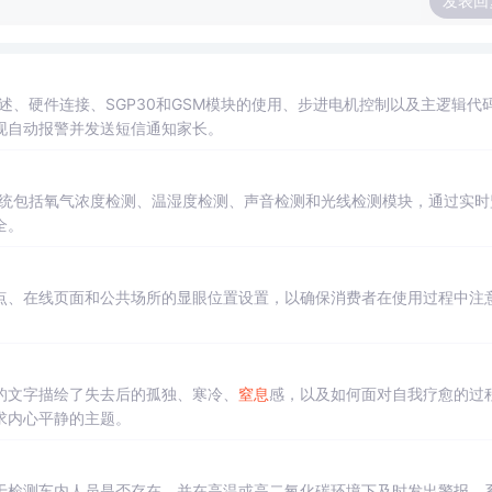
发表回
述、硬件连接、SGP30和GSM模块的使用、步进电机控制以及主逻辑代
现自动报警并发送短信通知家长。
统包括氧气浓度检测、温湿度检测、声音检测和光线检测模块，通过实时
全。
点、在线页面和公共场所的显眼位置设置，以确保消费者在使用过程中注
的文字描绘了失去后的孤独、寒冷、
窒息
感，以及如何面对自我疗愈的过
求内心平静的主题。
于检测车内人员是否存在，并在高温或高二氧化碳环境下及时发出警报。