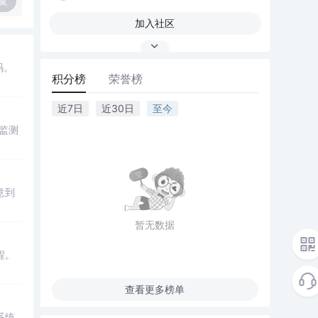
复
加入社区
码。
积分榜
荣誉榜
近7日
近30日
至今
监测
意到
暂无数据
程。
查看更多榜单
系统