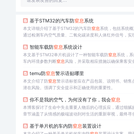
请发表友善的回复…
基于STM32的汽车防
窒息
系统
本文详细介绍了基于STM32的汽车防
窒息
系统，包括系统概
通过检测车内空气质量、二氧化碳浓度和人体红外信号，实
智能车载防
窒息
系统设计
本文基于STM32单片机设计了一种智能车载防
窒息
系统，系
车内环境参数判断
窒息
风险，并采取相应措施以确保乘客安
temu防
窒息
警示语贴哪里
本文介绍了防
窒息
警示语标签应在产品包装、说明书、销售
潜在风险。强调了安全提示和正确使用的重要性。
你不是我的空气，为何没有了你，我会
窒息
本博客探讨了生命中失去重要人物后的心理反应，通过细腻
章节涵盖了从情感的极端波动到对生活的重新审视，最终寻
基于单片机的车内防
窒息
装置设计
本文介绍了一种基于单片机的车内防
窒息
装置设计方案，用