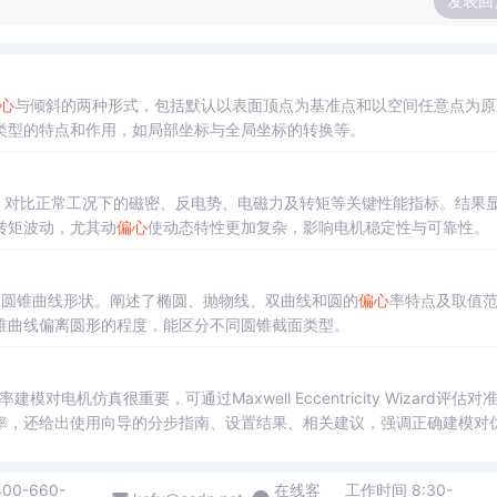
发表回
心
与倾斜的两种形式，包括默认以表面顶点为基准点和以空间任意点为原
类型的特点和作用，如局部坐标与全局坐标的转换等。
，对比正常工况下的磁密、反电势、电磁力及转矩等关键性能指标。结果
转矩波动，尤其动
偏心
使动态特性更加复杂，影响电机稳定性与可靠性。
述圆锥曲线形状。阐述了椭圆、抛物线、双曲线和圆的
偏心
率特点及取值
锥曲线偏离圆形的程度，能区分不同圆锥截面类型。
率建模对电机仿真很重要，可通过Maxwell Eccentricity Wizard评估对
率，还给出使用向导的分步指南、设置结果、相关建议，强调正确建模对
400-660-
在线客
工作时间 8:30-