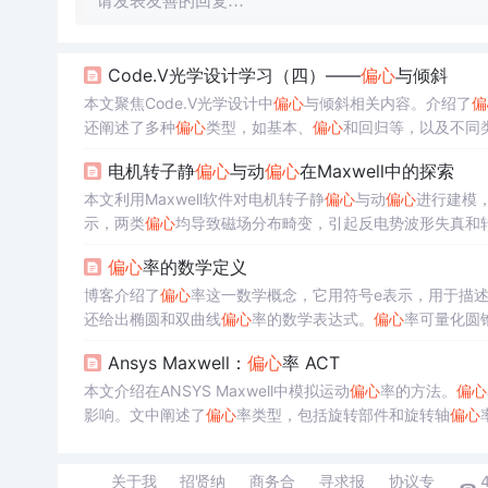
请发表友善的回复…
Code.V光学设计学习（四）——
偏心
与倾斜
本文聚焦Code.V光学设计中
偏心
与倾斜相关内容。介绍了
偏
还阐述了多种
偏心
类型，如基本、
偏心
和回归等，以及不同
电机转子静
偏心
与动
偏心
在Maxwell中的探索
本文利用Maxwell软件对电机转子静
偏心
与动
偏心
进行建模
示，两类
偏心
均导致磁场分布畸变，引起反电势波形失真和
偏心
率的数学定义
博客介绍了
偏心
率这一数学概念，它用符号e表示，用于描
还给出椭圆和双曲线
偏心
率的数学表达式。
偏心
率可量化圆
Ansys Maxwell：
偏心
率 ACT
本文介绍在ANSYS Maxwell中模拟运动
偏心
率的方法。
偏心
影响。文中阐述了
偏心
率类型，包括旋转部件和旋转轴
偏心
准确性的重要性。
关于我
招贤纳
商务合
寻求报
协议专