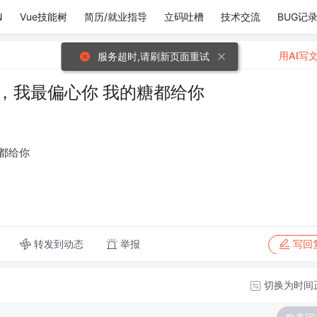
N
Vue技能树
简历/就业指导
立码吐槽
技术交流
BUG记
用AI写
服务超时,请刷新页面重试
，我最偏心你 我的糖都给你
都给你
转发到动态
举报
写回
切换为时间