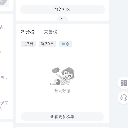
复
加入社区
点。
积分榜
荣誉榜
近7日
近30日
至今
显
范围，
暂无数据
准误差
仿真
查看更多榜单