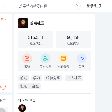
...
录
登录/注册
文章
前端社区
316,333
60,458
社区成员
社区内容
发帖
与我相关
我的任务
分享
前端
学习
经验分享
个人社区
复
北京·丰台区
社区管理员
正序