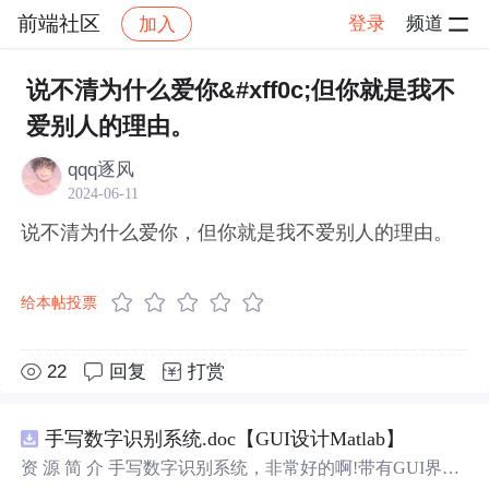
前端社区
登录
频道
加入
帖子详情
社区
前端社区
感慨
说不清为什么爱你&#xff0c;但你就是我不
爱别人的理由。
qqq逐风
2024-06-11
说不清为什么爱你，但你就是我不爱别人的理由。
给本帖投票
22
回复
打赏
手写数字识别系统.doc【GUI设计Matlab】
资 源 简 介 手写数字识别系统，非常好的啊!带有GUI界