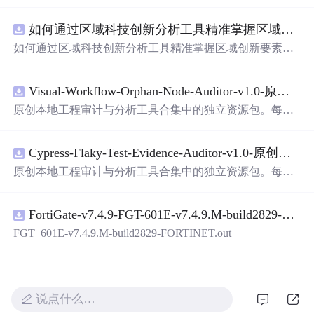
面，使用方便! 详 情 说 明 用这个手写数字识别系统，你可
以轻松地识别手写数字。这个系统不仅功能强大，而且还
如何通过区域科技创新分析工具精准掌握区域创新要素分布与产业链融合现状？.docx
带有直观的图形用户界面（GUI），非常容易使用。你只
需要将手写数字输入系统，它将立即给出准确的识别结
如何通过区域科技创新分析工具精准掌握区域创新要素分
果。这个系统可以在各种场景中使用，无论是学校、工作
布与产业链融合现状？
还是日常生活，都能为你提供快速和准确的识别服务。它
是一个非常方便和实用的工具，你一定会喜欢它的！
Visual-Workflow-Orphan-Node-Auditor-v1.0-原创源码与文档.zip
原创本地工程审计与分析工具合集中的独立资源包。每个
ZIP包含完整源码、3项自动化测试、可复现合成示例、离
线HTML、JSON与SVG报告、1080×720真实运行效果图、
Cypress-Flaky-Test-Evidence-Auditor-v1.0-原创源码与文档.zip
README、运行说明、功能清单、MIT License及原创与授
权声明。解压后进入project目录，执行npm test验证算法，
原创本地工程审计与分析工具合集中的独立资源包。每个
执行npm run report生成报告，也可通过本地静态服务器打
ZIP包含完整源码、3项自动化测试、可复现合成示例、离
开网页。运行时零第三方依赖，不包含热点产品或开源项
线HTML、JSON与SVG报告、1080×720真实运行效果图、
目源码、Logo、官方截图、论文、生产日志或其他受限素
FortiGate-v7.4.9-FGT-601E-v7.4.9.M-build2829-FORTINET.out
README、运行说明、功能清单、MIT License及原创与授
材。适合前端开发、AI应用工程、测试审计和课程实践。
权声明。解压后进入project目录，执行npm test验证算法，
FGT_601E-v7.4.9.M-build2829-FORTINET.out
执行npm run report生成报告，也可通过本地静态服务器打
开网页。运行时零第三方依赖，不包含热点产品或开源项
目源码、Logo、官方截图、论文、生产日志或其他受限素
材。适合前端开发、AI应用工程、测试审计和课程实践。
说点什么…