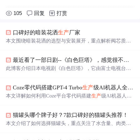
105
回复
打赏
口碑好的暗装花洒
生产
厂家
本文围绕暗装花洒的选型与安装展开，重点解析阀芯质量
（进口陶瓷阀芯、50万次寿命）、出水口设计（硅胶易洁
水嘴、124孔
绵密
出水）、表面镀层工艺（三层电镀抗腐
最近看了一部日剧--《白色巨塔》，感觉很不错，推荐给大家！
蚀）三大核心参数；强调预埋精准测量、德国高斯螺纹接
口、48小时打压测试等标准化安装流程；指出ISO9001/140
此博客介绍日本电视剧《白色巨塔》，它由富士电视台历
01认证、大型公建项目背书（鸟巢、冬奥场馆）、红点/iF
时5年筹备，唐泽寿明、江口洋介主演。该剧通过两人理念
设计奖等品牌技术可信度指标，为卫浴工程提供可落地的
冲突，揭露大学医院选举贿赂、医疗纠纷等医学黑暗面，
技术选型与实施指南。
Coze零代码搭建GPT-4 Turbo
生产
级AI机器人全指南
阐述生命尊严。此外，共演阵容豪华，制作团队专业，将
该剧推上日剧高峰。
本文详解如何利用Coze平台零代码搭建
生产
级AI机器人，
涵盖注册绕过地域限制、Bot Studio可视化编排、知识库语
义检索优化、Prompt工程设计、Discord发布全流程及典型
猫罐头哪个牌子好？7款口碑好的猫罐头推荐！
问题排查。核心依托Coze官方对接的GPT-4 Turbo API（12
8K上下文、JSON输出），通过知识库+数据库协同实现品
本文介绍了如何选择猫罐头，重点关注了水含量、肉类类
牌调性一致性，并强调其作为AI应用编排平台而非聊天界
型、胶质、谷物含量等因素，并推荐了7款口碑良好的猫罐
面的本质定位。
头品牌，如cewey希喂以其婴儿奶粉级的安全和科学配方脱