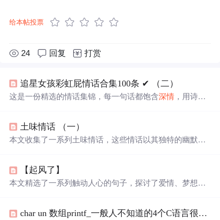
给本帖投票
24
回复
打赏
追星女孩彩虹屁情话合集100条 ✔︎ （二）
这是一份精选的情话集锦，每一句话都饱含
深情
，用诗意
的语言表达对爱人的独特情感。从四季更替到日常琐碎，
从
山川
湖海到街头巷尾，每一段文字都在诉说着对一个人
土味情话 （一）
的思念与热爱。
本文收集了一系列土味情话，这些情话以其独特的幽默和
浪漫风格在网络上走红，包括押韵和反转的经典元素，旨
在增添情侣间的乐趣和甜蜜。
【起风了】
本文精选了一系列触动人心的句子，探讨了爱情、梦想与
生存的深刻主题。通过细腻的文字，展现了人们在面对生
活挑战时的坚韧与温情。同时，收集了网易云音乐上的精
char un 数组printf_一般人不知道的4个C语言很皮语法，数组那个或许知道
彩评论，反映了现代人在情感与自我认知上的复杂心境。