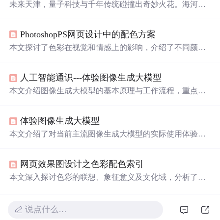
未来天津，量子科技与千年传统碰撞出奇妙火花。海河建
筑用光谱诉说心事，古文化街有AI相声舞台，老洋房靠麻
花能量运转，解放桥化作竖琴，非遗工坊泥人会讲全息历
PhotoshopPS网页设计中的配色方案
史，天津之眼成收集民智的空中大脑，展现传统与未来的
温柔
对话。
本文探讨了色彩在视觉和情感上的影响，介绍了不同颜色
的象征意义及其在设计中的应用。红色代表激情与能量，
橙色激发食欲，黄色吸引注意，绿色令人放松，
蓝色
营造
人工智能通识---体验图像生成大模型
冷静氛围，紫色体现奢华，黑色和白色则分别象征力量与
纯洁。
本文介绍图像生成大模型的基本原理与工作流程，重点讲
解图像嵌入概念及其在CLIP模型中的应用。通过实际体验
主流图文生成平台，帮助理解扩散模型如何根据文本提示
体验图像生成大模型
生成图像，并实践人物、
风
景、建筑及中国
风
四类图像生
成。
本文介绍了对当前主流图像生成大模型的实际使用体验，
涵盖模型的工作原理、输入输出特点及在不同场景下的应
用效果，探讨了其在创意设计与内容生产领域的潜力。
网页效果图设计之色彩配色索引
本文深入探讨色彩的联想、象征意义及文化域，分析了不
同色彩的心理效应与应用场景，包括红色、橙色、黄色、
绿色、
蓝色
、紫色、黑色、白色、灰色等。详细介绍了每
种色彩的具象联想、正面与负面联想及其在不同文化背景
说点什么…
下的意义差异。通过实例说明展示了色彩在网页设计、品