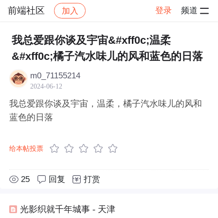
前端社区
登录
频道
加入
帖子详情
社区
前端社区
感慨
我总爱跟你谈及宇宙&#xff0c;温柔
&#xff0c;橘子汽水味儿的风和蓝色的日落
m0_71155214
2024-06-12
我总爱跟你谈及宇宙，温柔，橘子汽水味儿的风和
蓝色的日落
给本帖投票
25
回复
打赏
光影织就千年城事 - 天津