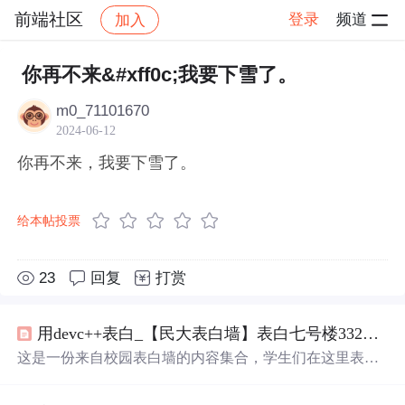
前端社区
登录
频道
加入
帖子详情
社区
前端社区
感慨
你再不来&#xff0c;我要下雪了。
m0_71101670
2024-06-12
你再不来，我要下雪了。
给本帖投票
23
回复
打赏
用devc++表白_【民大表白墙】表白七号楼332进门右面下铺哥哥的第四天。你
这是一份来自校园表白墙的内容集合，学生们在这里表达
对同学的情感、分享日常生活点滴，包括图书馆偶遇、寻
找伴侣、日常趣事等。