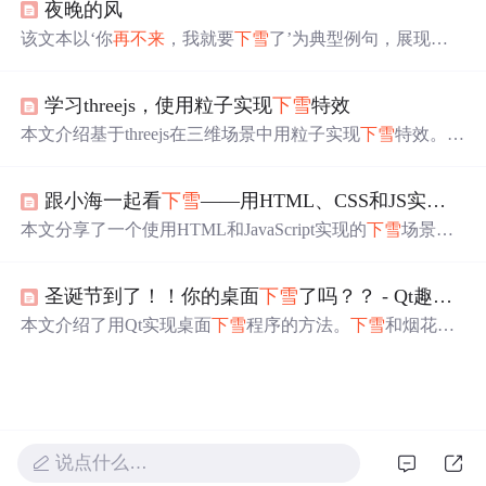
夜晚的风
该文本以‘你
再不来
，我就要
下雪
了’为典型例句，展现文
学语言中时间压力与情感张力的诗意转化，体现拟人化、
通感及临界状态隐喻等修辞机制，在自然现象与心理状态
学习threejs，使用粒子实现
下雪
特效
间构建语义映射，属于数字人文与计算语言学交叉分析中
的文本情感建模基础案例。
本文介绍基于threejs在三维场景中用粒子实现
下雪
特效。先
讲解了THREE.Points及THREE.PointsMaterial点云材质相关
知识，包括创建方法和属性。接着阐述实现
下雪
特效的思
跟小海一起看
下雪
——用HTML、CSS和JS实现简单的
路，如初始化渲染器、场景、相机、光源等，还给出了代
码样例。
本文分享了一个使用HTML和JavaScript实现的
下雪
场景De
mo，作者提供了完整的代码和在线预览链接。通过设置雪
花图片、尺寸、位置和动画效果，模拟了真实的
下雪
过
圣诞节到了！！你的桌面
下雪
了吗？？ - Qt趣味开发之让你的桌面
程。读者可以在评论区互动，还有机会赢取书籍奖品。
本文介绍了用Qt实现桌面
下雪
程序的方法。
下雪
和烟花效
果用QML实现，
下雪
效果使用QML粒子，通过C++代码控
制
下雪
状态和速度。还介绍了托盘功能，用QSystemTrayIc
on实现，以及窗口透明的实现代码，同时提供了完整代码
和可执行程序的下载链接。
说点什么…