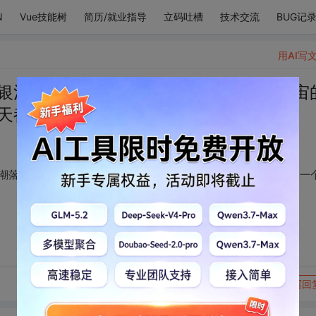
N
Vue技能树
简历/就业指导
立码吐槽
技术交流
BUG记
用AI写
银河里轻轻打转 银河潮落，星海浪翻 宇宙
每天都是一个美好的标签。
潮落，星海浪翻 宇宙的边际抖落碎屑的思念 和你度过的每天都是一
转发到动态
举报
写回