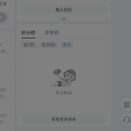
正序
加入社区
复
积分榜
荣誉榜
数
近7日
近30日
至今
出准确
常方
SV
暂无数据
行np
项目
SV
查看更多榜单
行np
项目