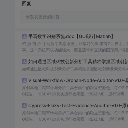
回复
请发表友善的回复…
手写数字识别系统.doc【GUI设计Matlab】
资 源 简 介 手写数字识别系统，非常好的啊!带有GUI界面
字。这个系统不仅功能强大，而且还带有直观的图形用户界面
的识别结果。这个系统可以在各种场景中使用，无论是学校
如何通过区域科技创新分析工具精准掌握区域创新要
便和实用的工具，你一定会喜欢它的！
如何通过区域科技创新分析工具精准掌握区域创新要素分布
Visual-Workflow-Orphan-Node-Auditor-v1
原创本地工程审计与分析工具合集中的独立资源包。每个ZIP
G报告、1080×720真实运行效果图、README、运行说明、功
m test验证算法，执行npm run report生成报
Cypress-Flaky-Test-Evidence-Auditor-v1
源码、Logo、官方截图、论文、生产日志或其他受限素材
原创本地工程审计与分析工具合集中的独立资源包。每个ZIP
G报告、1080×720真实运行效果图、README、运行说明、功
m test验证算法，执行npm run report生成报