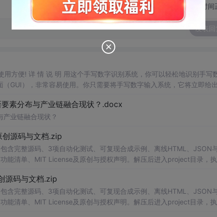
切换为时间
发表回
，使用方便! 详 情 说 明 用这个手写数字识别系统，你可以轻松地识别手写
（GUI），非常容易使用。你只需要将手写数字输入系统，它将立即给
、工作还是日常生活，都能为你提供快速和准确的识别服务。它是
一个
非
素分布与产业链融合现状？.docx
与产业链融合现状？
.0-原创源码与文档.zip
包含完整源码、3项自动化测试、可复现合成示例、离线HTML、JSON与
能清单、MIT License及原创与授权声明。解压后进入project目录，执
告，也可通过本地静态服务器打开网页。运行时零第三方依赖，不包含热点产品或开源
.0-原创源码与文档.zip
。适合前端开发、AI应用工程、测试审计和课程实践。
包含完整源码、3项自动化测试、可复现合成示例、离线HTML、JSON与
能清单、MIT License及原创与授权声明。解压后进入project目录，执
告，也可通过本地静态服务器打开网页。运行时零第三方依赖，不包含热点产品或开源