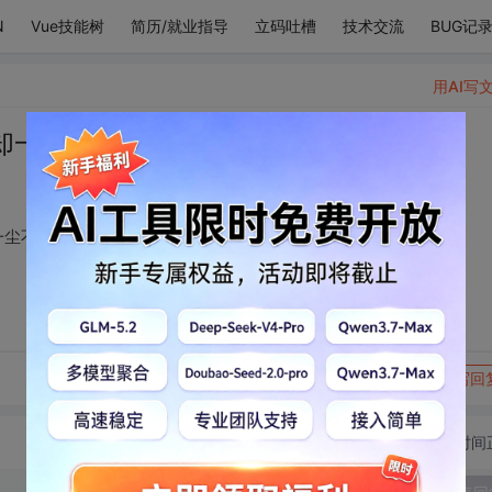
N
Vue技能树
简历/就业指导
立码吐槽
技术交流
BUG记
用AI写
却一直清醒，温柔，一尘不染。
一尘不染。
转发到动态
举报
写回
切换为时间