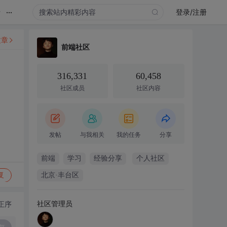
...
录
登录/注册
文章
前端社区
316,331
60,458
社区成员
社区内容
发帖
与我相关
我的任务
分享
前端
学习
经验分享
个人社区
复
北京·丰台区
社区管理员
正序