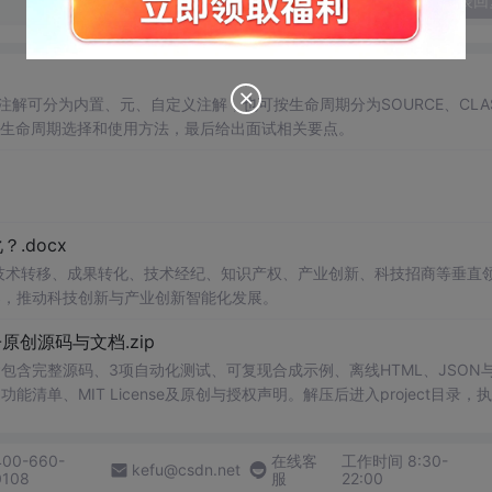
发表回
注解可分为内置、元、自定义注解，也可按生命周期分为SOURCE、CLA
解的生命周期选择和使用方法，最后给出面试相关要点。
.docx
在技术转移、成果转化、技术经纪、知识产权、产业创新、科技招商等垂直
案，推动科技创新与产业创新智能化发展。
v1.0-原创源码与文档.zip
包含完整源码、3项自动化测试、可复现合成示例、离线HTML、JSON与
能清单、MIT License及原创与授权声明。解压后进入project目录，执
告，也可通过本地静态服务器打开网页。运行时零第三方依赖，不包含热点产品或开源
。适合前端开发、AI应用工程、测试审计和课程实践。
400-660-
在线客
工作时间 8:30-
kefu@csdn.net
0108
服
22:00