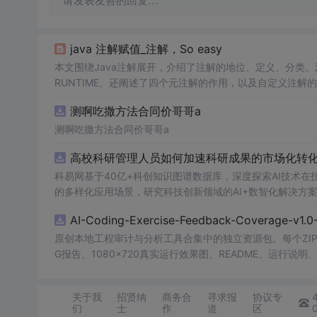
请发表友善的回复…
java 注解赋值_注解，So easy
本文围绕Java注解展开，介绍了注解的地位、定义、分类。
RUNTIME。还阐述了四个元注解的作用，以及自定义注
测啊吃撒方法合同价哥哥a
测啊吃撒方法合同价哥哥a
高校科研管理人员如何加速科研成果的市场化转化？
科易网基于40亿+科创知识图谱数据库，深度探索AI技术
的多样化应用场景，研究科技创新领域的AI+数智化解决方
AI-Coding-Exercise-Feedback-Coverage-
原创本地工程审计与分析工具合集中的独立资源包。每个ZIP
G报告、1080×720真实运行效果图、README、运行说明、功
m test验证算法，执行npm run report生成报
源码、Logo、官方截图、论文、生产日志或其他受限素材
关于我
招贤纳
商务合
寻求报
协议专
们
士
作
道
区