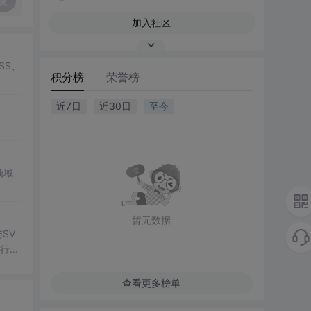
复
加入社区
SS、
积分榜
荣誉榜
近7日
近30日
至今
领域
暂无数据
SV
行np
项目
查看更多榜单