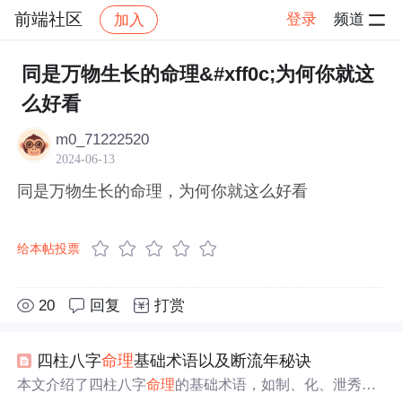
前端社区
登录
频道
加入
帖子详情
社区
前端社区
感慨
同是万物生长的命理&#xff0c;为何你就这
么好看
m0_71222520
2024-06-13
同是万物生长的命理，为何你就这么好看
给本帖投票
20
回复
打赏
四柱八字
命理
基础术语以及断流年秘诀
本文介绍了四柱八字
命理
的基础术语，如制、化、泄秀、