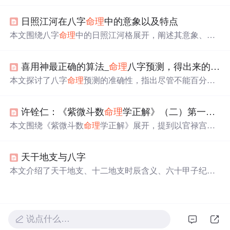
通关等，还阐述了阴阳、五行、干支等概念，以及四墓库
的具体含义。此外，提供了流年断法秘诀，包括不同格局
日照江河在八字
命理
中的意象以及特点
在特定运年可能遭遇的生死大灾、破财伤身等情况，帮助
读者了解八字
命理
的分析方法。
本文围绕八字
命理
中的日照江河格展开，阐述其意象、解
释剖析、相关解读、象征意义、成格条件、喜忌与运势影
响等内容。指出该命格象征事业成功、财运亨通，有不同
喜用神最正确的算法_
命理
八字预测，得出来的结果是不是百分之百的正确？
成格条件，喜水土忌火金，不同阶段运势表现有差异，体
现了传统文化传承。
本文探讨了八字
命理
预测的准确性，指出尽管不能百分之
百精准，但它通过出生时间、父母、地点、名字和风水等
因素揭示命运差异。理解八字原理有助于个人认识自己和
许铨仁：《紫微斗数
命理
学正解》（二）第一章第一节
做出更好的人生选择。
本文围绕《紫微斗数
命理
学正解》展开，提到以官禄宫为
主题，分析命和运的磁场效应，兼论财运。阐述紫微斗数
能依据出生信息分析命运，决定人生方向。还介绍了河洛
天干地支与八字
理数是其根源，以及河图在十二宫的应用法则。
本文介绍了天干地支、十二地支时辰含义、六十甲子纪年
法及地支配对关系，并深入解析了八字结构、十神体系、
格局判定原则以及五行旺衰分析，结合经典
命理
著作与实
际案例探讨了传统
命理
学的应用。
说点什么…