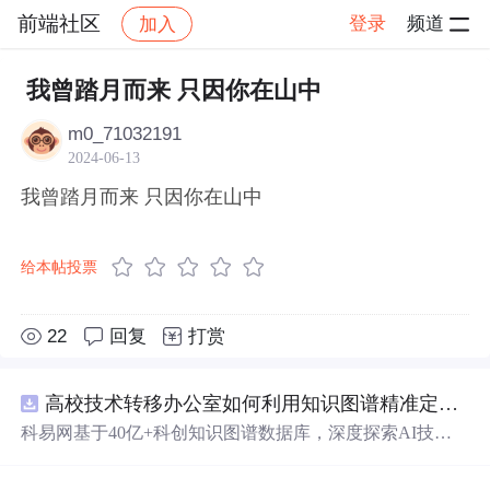
前端社区
登录
频道
加入
帖子详情
社区
前端社区
感慨
我曾踏月而来 只因你在山中
m0_71032191
2024-06-13
我曾踏月而来 只因你在山中
给本帖投票
22
回复
打赏
高校技术转移办公室如何利用知识图谱精准定位产业需求与技术适配点？.docx
科易网基于40亿+科创知识图谱数据库，深度探索AI技术
在技术转移、成果转化、技术经纪、知识产权、产业创
新、科技招商等垂直领域的多样化应用场景，研究科技创