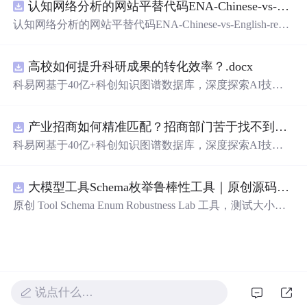
认知网络分析的网站平替代码ENA-Chinese-vs-English-reproducible.zip
新领域的AI+数智化解决方案，推动科技创新与产业创新
智能化发展。
认知网络分析的网站平替代码ENA-Chinese-vs-English-repro
ducible.zip
高校如何提升科研成果的转化效率？.docx
科易网基于40亿+科创知识图谱数据库，深度探索AI技术
在技术转移、成果转化、技术经纪、知识产权、产业创
新、科技招商等垂直领域的多样化应用场景，研究科技创
产业招商如何精准匹配？招商部门苦于找不到符合产业链补链强链方向的目标企业怎么办？.docx
新领域的AI+数智化解决方案，推动科技创新与产业创新
智能化发展。
科易网基于40亿+科创知识图谱数据库，深度探索AI技术
在技术转移、成果转化、技术经纪、知识产权、产业创
新、科技招商等垂直领域的多样化应用场景，研究科技创
大模型工具Schema枚举鲁棒性工具｜原创源码+测试+离线报告
新领域的AI+数智化解决方案，推动科技创新与产业创新
智能化发展。
原创 Tool Schema Enum Robustness Lab 工具，测试大小
写、别名、未知枚举、空值与多语言取值对工具参数校验
和修复的影响。压缩包包含完整源码、3 项自动化测试、
可复现合成示例、离线 HTML/JSON/SVG 报告、1080×720
真实运行效果图、README、运行说明、功能清单、MIT
License 及原创与授权声明。运行时零第三方依赖，不包含
说点什么…
热点产品或开源项目源码、Logo、官方截图、论文、生产
日志或其他受限素材。