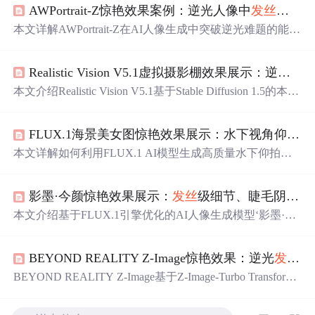
AWPortrait-Z惊艳效果案例：逆光人像中
发丝
透光
与
本文详解AWPortrait-Z在AI人像生成中突破逆光难题的能
力，重点阐述其
发丝
透光
与面部立体感的实现机制：依托
Z-Image底模与LoRA微调，结合高频细节增强、动态高光
Realistic Vision V5.1虚拟摄影棚效果展示：逆光
发
映射及Alpha通道融合实现逼真
发丝
透光
；通过结构优先建
模与局部对比度控制提升面部三维真实性。涵盖参数调控
本文介绍Realistic Vision V5.1基于Stable Diffusion 1.5的本地
策略、避坑要点及可复现三步工作流。
化AI人像生成工具，重点实现逆光下
发丝
透光
与皮肤次表
面散射（SSS）两大物理渲染效果。通过模型架构优化，
FLUX.1海景美女图惊艳效果展示：水下视角仰拍+阳光折射+
在普通GPU设备上稳定生成具备单反级光影过渡、毛发细
节及皮肤质感的写实人像，并支持多档显存适配与异常恢
本文详解如何利用FLUX.1 AI模型生成高质量水下仰拍海
复机制。
景人像，涵盖核心物理效果建模（光线折射、
发丝
透光
、
水面波纹）、提示词工程（视角/光线/物理/画质四维关键
影墨·今颜惊艳效果展示：
发丝
级细节、睫毛阴影、耳垂
词组合）、关键参数配置（1024×1024分辨率、25步、CFG
=3.5）及常见问题解决策略，突出AI对光学规律与水下透
本文介绍基于FLUX.1引擎优化的AI人像生成模型‘影墨·今
视的真实模拟能力。
颜’，聚焦其在
发丝
级细节重建、微光影建模（如睫毛阴
影、耳垂
透光
）及东方美学风格迁移方面的突破。该模型
BEYOND REALITY Z-Image惊艳效果：逆光
发丝
透
深度融合小红书真实质感审美与先进扩散架构，在皮肤纹
理、光照物理仿真、低饱和色彩控制等方面显著提升人像
BEYOND REALITY Z-Image基于Z-Image-Turbo Transforme
真实性与艺术表现力，适用于高端时尚数字内容创作。
r架构，实现逆光
发丝
透光
、面部柔焦与背景虚化三重叠加
效果。其核心技术包括BF16高精度推理、深度感知语义分