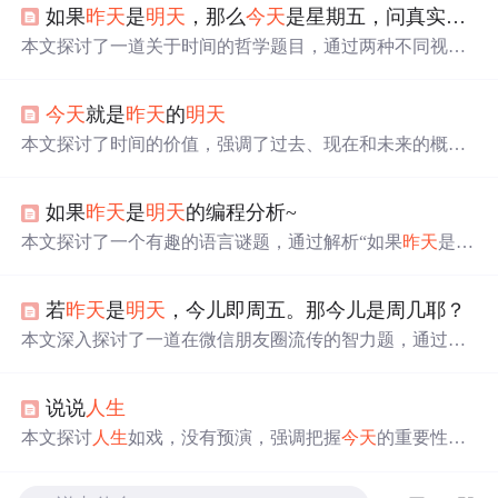
如果
昨天
是
明天
，那么
今天
是星期五，问真实的
今
本文探讨了一道关于时间的哲学题目，通过两种不同视角
——憧憬未来和悔恨过往，解析了如果
昨天
是
明天
的悖
论，展示了不同思维模式如何影响问题解决。
今天
就是
昨天
的
明天
本文探讨了时间的价值，强调了过去、现在和未来的概
念，并鼓励读者珍惜每一天，尤其是把握住
今天
的重要
性。
如果
昨天
是
明天
的编程分析~
本文探讨了一个有趣的语言谜题，通过解析“如果
昨天
是
明
天
”这一表述的不同理解方式，揭示了它在逻辑上的两种可
能性，并最终得出了周三和周日作为可能的
答案
。
若
昨天
是
明天
，今儿即周五。那今儿是周几耶？
本文深入探讨了一道在微信朋友圈流传的智力题，通过数
学坐标轴变换的角度，解析了不同选择背后的性情与智力
特性。详细解释了甲乙丙丁选项背后的逻辑与含义，揭示
说说
人生
了选题者的意图与社会现象。
本文探讨
人生
如戏，没有预演，强调把握
今天
的重要性，
避免把希望寄托于
明天
，面对选择时要勇敢，不计得失，
珍惜每一步，让
人生
充满价值。