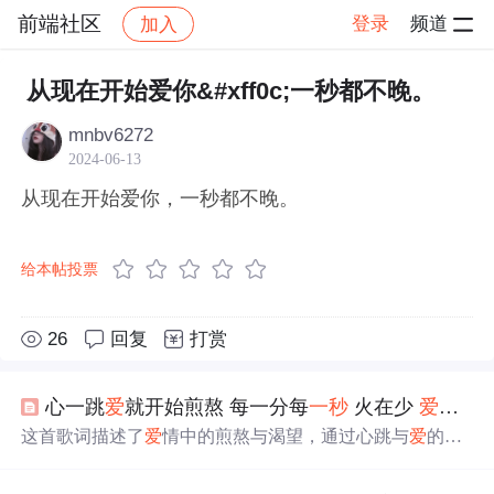
前端社区
登录
频道
加入
帖子详情
社区
前端社区
感慨
从现在开始爱你&#xff0c;一秒都不晚。
mnbv6272
2024-06-13
从现在开始爱你，一秒都不晚。
给本帖投票
26
回复
打赏
心一跳
爱
就开始煎熬 每一分每
一秒
火在少
爱
就开
这首歌词描述了
爱
情中的煎熬与渴望，通过心跳与
爱
的联
系，展现了情感的强烈与复杂。