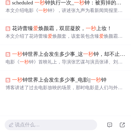
scheduled
一秒
钟执行一次_
一秒
钟：被剪掉的真相才是人物强烈情感的动机，才不是什么
本文介绍电影《
一秒
钟》，讲述张九声为看新闻简报里女
儿出镜的
一秒
钟而逃跑奔波。影片因删减情节削弱了情感
表达，揭示女儿为摆脱家庭“成分”影响而死的背景。还探
花诗蕾臻
爱
焕颜霜，双层凝胶，
一秒
上妆！
讨片中人物对电影的态度，指出多是因其他情感或精神匮
乏，而非真正
爱
电影。
本文介绍了花诗蕾臻
爱
焕颜套，该套装包含臻
爱
焕颜霜和
臻
爱
洁面慕斯。焕颜霜能舒缓肌肤不适、嫩肤遮瑕，双层
凝胶配方
一秒
上妆不卡粉；洁面慕斯洗护结合，复配氨基
一秒
钟世界上会发生多少事_这
一秒
钟，却不止
一秒
酸成分，清洁保湿，让皮肤Q弹不紧绷，一套满足上妆洗
卸需求。
电影《
一秒
钟》首映礼上，导演张艺谋与演员张译、刘浩
存分享了影片背后的故事。张译饰演的父亲穿越沙漠只为
看女儿
一秒
钟影像，展现了深沉的父
爱
。影片对胶片时代
一秒
钟世界上会发生多少事_电影||
一秒
钟
的还原唤起了观众对电影最初的热
爱
。歌手老狼等人的评
价进一步肯定了电影的情感触动。电影将于11月27日上
博客讲述了过去电影放映的场景，那时电影是人们与外界
映。
或心灵沟通的桥梁。提到《新闻简报》《英雄儿女》等影
片，前辈们对电影充满敬畏和喜
爱
。还讲述了男人为寻找
定格女儿
一秒
的胶片翻越沙漠，
一秒
虽短暂却承载无数回
忆，如今科技发展，很多
一秒
不再解封。
说点什么…