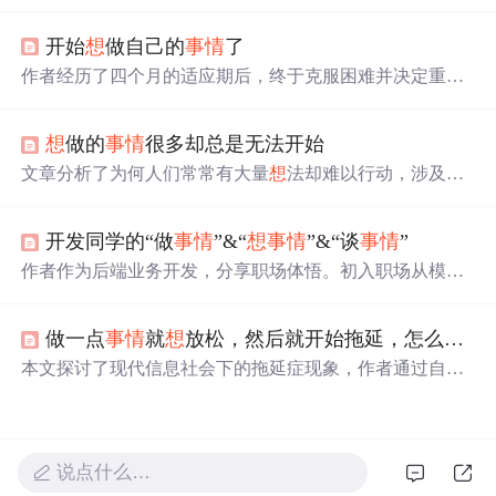
岁月，并鼓励开始面对生活的实际问题。
开始
想
做自己的
事情
了
作者经历了四个月的适应期后，终于克服困难并决定重新
专注于个人兴趣与职业发展。文章回顾了这段时间的心路
历程，表达了对未来的期待及决心。
想
做的
事情
很多却总是无法开始
文章分析了为何人们常常有大量
想
法却难以行动，涉及多
巴胺奖励、选择悖论、模糊目标等问题，并提出解决方
案，包括设定具体目标、设计微回报系统、降低启动门槛
开发同学的“做
事情
”&“
想
事情
”&“谈
事情
”
等方法。
作者作为后端业务开发，分享职场体悟。初入职场从模仿
开始，后寻求突破。工作核心是做、
想
、谈
事情
。做
事情
要重结果、适度设计、注重协同与总结；
想
事情
需自驱和
做一点
事情
就
想
放松，然后就开始拖延，怎么克服？
审视；谈
事情
要学会张嘴表达与闭嘴聆听，以提升职场能
力。
本文探讨了现代信息社会下的拖延症现象，作者通过自我
剖析，揭示了拖延背后的心理机制，并尝试结合“知行合
一”的理念寻找解决方案。
说点什么…