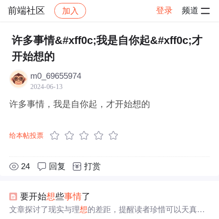
前端社区
登录
频道
加入
帖子详情
社区
前端社区
感慨
许多事情&#xff0c;我是自你起&#xff0c;才
开始想的
m0_69655974
2024-06-13
许多事情，我是自你起，才开始想的
给本帖投票
24
回复
打赏
要开始
想
些
事情
了
文章探讨了现实与理
想
的差距，提醒读者珍惜可以天真的