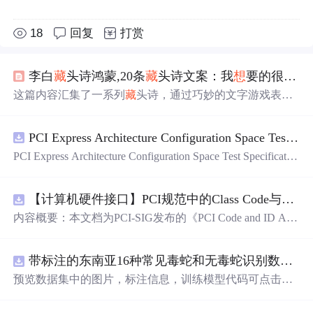
18
回复
打赏
李白
藏
头诗鸿蒙,20条
藏
头诗文案：我
想
要的很简单 爱只增不减 你待我一如初见...
这篇内容汇集了一系列
藏
头诗，通过巧妙的文字游戏表达
情感，展现了从一见钟情到深情告白的各种情感状态。诗
中蕴含的甜蜜、幽默和创意，揭示了表白的多样性和趣味
PCI Express Architecture Configuration Space Test Specification Revision 5.0, Version 1.0 (CB).pdf
性，同时也探讨了如何用文字传达爱意。无论是电影推荐
还是日常生活琐事，
藏
头诗成为了一种独特的情感交流工
PCI Express Architecture Configuration Space Test Specificatio
具。
n Revision 5.0, Version 1.0 (CB).pdf
【计算机硬件接口】PCI规范中的Class Code与Capability ID分配：设备功能分类及扩展能力标识系统设计
内容概要：本文档为PCI-SIG发布的《PCI Code and ID Assi
gnment Specification》版本1.4，发布于2013年8月，主要定
义了PCI设备的类代码（Class Codes）、能力标识（Capabil
带标注的东南亚16种常见毒蛇和无毒蛇识别数据集， 识别率73.4%，7593张图，支持yolo
ity IDs）以
预览数据集中的图片，标注信息，训练模型代码可点击查
看我的博客链接：https://blog.csdn.net/pbymw8iwm/article/det
ails/163563763 数据集使用方法和模型训练相关技术问题可