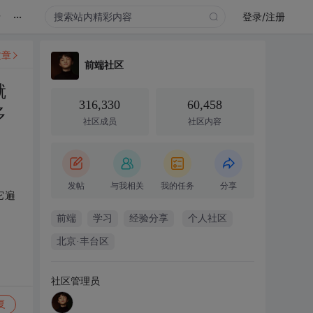
...
录
登录/注册
文章
前端社区
就
316,330
60,458
多
社区成员
社区内容
发帖
与我相关
我的任务
分享
它遍
前端
学习
经验分享
个人社区
北京·丰台区
社区管理员
复