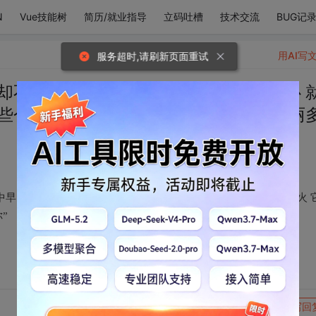
N
Vue技能树
简历/就业指导
立码吐槽
技术交流
BUG记
用AI写
服务超时,请刷新页面重试
却不成想在不知不觉中早已塞满了我的心 
些个星火 它遍会在我的脑海里绽放出绚丽
早已塞满了我的心 就像一个随时会爆炸的烟花 只需要一些个星火 
”
转发到动态
举报
写回