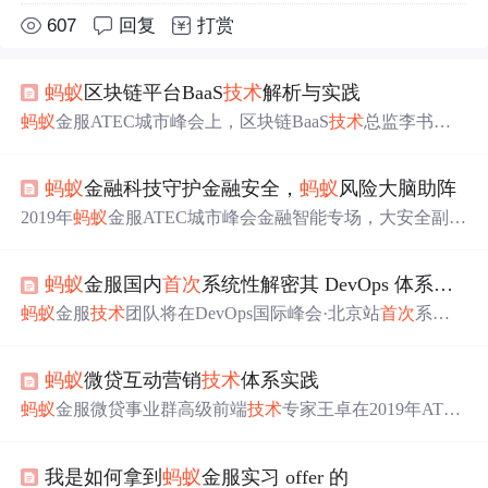
607
回复
打赏
蚂蚁
区块链平台BaaS
技术
解析与实践
蚂蚁
金服ATEC城市峰会上，区块链BaaS
技术
总监李书博
分享
了BaaS平台如何简化区块链
技术
应用。该平台基于云
服务，提供高性能、隐私保护、易用性等优势，支持智能
蚂蚁
金融科技守护金融安全，
蚂蚁
风险大脑助阵
合约与存证服务，加速业务上链过程。
2019年
蚂蚁
金服ATEC城市峰会金融智能专场，大安全副总
经理王黎强
分享
金融风控体系。
蚂蚁
金服风控源于真实业
务场景，其风险大脑历经三阶段演进，有四大核心板块，
蚂蚁
金服国内
首次
系统性解密其 DevOps 体系（附视频）
开放
政务、银行、监管科技三大领域，利用科技让风控更
智能安全，守护金融安全。
蚂蚁
金服
技术
团队将在DevOps国际峰会·北京站
首次
系统
性解密其DevOps体系。会上有7位讲师带来6个议题，涵盖
金融科技PaaS平台、支付宝移动架构、分布式架构演进等
蚂蚁
微贷互动营销
技术
体系实践
内容。此外，还有60多场DevOps
技术
演讲，众多名企专家
分享
新趋势，并有专家答疑。
蚂蚁
金服微贷事业群高级前端
技术
专家王卓在2019年ATEC
城市峰会上
分享
了
蚂蚁
微贷互动营销
技术
体系的实践。演
讲涵盖了
蚂蚁
微贷业务模式、端侧互动
技术
体系建设、与
我是如何拿到
蚂蚁
金服实习 offer 的
智能化中台结合的方法，以及互动营销最佳实践案例。介