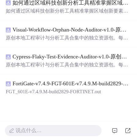
如何通过区域科技创新分析工具精准掌握区域创新要素分布与产业链融合现状？.docx
带有直观的图形用户界面（GUI），非常容易使用。你只
需要将手写数字输入系统，它将立即给出准确的识别结
如何通过区域科技创新分析工具精准掌握区域创新要素分
果。这个系统可以在各种场景中使用，无论是学校、工作
布与产业链融合现状？
还是日常生活，都能为你提供快速和准确的识别服务。它
是一个非常方便和实用的工具，你一定会喜欢它的！
Visual-Workflow-Orphan-Node-Auditor-v1.0-原创源码与文档.zip
原创本地工程审计与分析工具合集中的独立资源包。每个
ZIP包含完整源码、3项自动化测试、可复现合成示例、离
线HTML、JSON与SVG报告、1080×720真实运
行
效果图、
Cypress-Flaky-Test-Evidence-Auditor-v1.0-原创源码与文档.zip
README、运
行
说明、功能清单、MIT License及原创与授
权声明。解压后进入project目录，执
行
npm test验证算法，
原创本地工程审计与分析工具合集中的独立资源包。每个
执
行
npm run report生成报告，也可通过本地静态服务器打
ZIP包含完整源码、3项自动化测试、可复现合成示例、离
开网页。运
行
时零第三方依赖，不包含热点产品或开源项
线HTML、JSON与SVG报告、1080×720真实运
行
效果图、
目源码、Logo、官方截图、论文、生产日志或其他受限素
FortiGate-v7.4.9-FGT-601E-v7.4.9.M-build2829-FORTINET.out
README、运
行
说明、功能清单、MIT License及原创与授
材。适合前端开发、AI应用工程、测试审计和课程实践。
权声明。解压后进入project目录，执
行
npm test验证算法，
FGT_601E-v7.4.9.M-build2829-FORTINET.out
执
行
npm run report生成报告，也可通过本地静态服务器打
开网页。运
行
时零第三方依赖，不包含热点产品或开源项
目源码、Logo、官方截图、论文、生产日志或其他受限素
材。适合前端开发、AI应用工程、测试审计和课程实践。
说点什么…