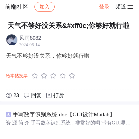
前端社区
登录
频道
加入
帖子详情
社区
前端社区
感慨
天气不够好没关系&#xff0c;你够好就行啦
风雨8982
2024-06-14
天气不够好没关系，你够好就行啦
给本帖投票
23
回复
打赏
手写数字识别系统.doc【GUI设计Matlab】
资 源 简 介 手写数字识别系统，非常好的啊!带有GUI界
面，使用方便! 详 情 说 明 用这个手写数字识别系统，你可
以轻松地识别手写数字。这个系统不仅功能强大，而且还