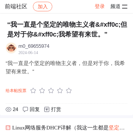
前端社区
登录
频道
加入
帖子详情
社区
前端社区
感慨
“我一直是个坚定的唯物主义者&#xff0c;但
是对于你&#xff0c;我希望有来世。”
m0_69655974
2024-06-14
“我一直是个坚定的唯物主义者，但是对于你，我希
望有来世。”
给本帖投票
24
回复
打赏
Linux网络服务DHCP详解（我这一生都是
坚定
不移