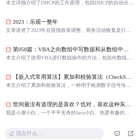
本文详细介绍了DHCP的工作原理，包括DHCP的自动分
配、手动分配和动态分配方式，以及DHCP中继的配置。
通过实验展示了如何在Linux上配置DHCP服务器，实现自
2023：乐观一整年
动获取IP和根据MAC地址固定IP地址的功能。此外，还探
讨了DHCP配置文件中的关键术语和配置示例。最后，通
文章讲述了2023年在疫情政策调整、商务活动恢复及行业
过实验模拟了DHCP中继的应用，确保不同VLAN的设备
复苏的背景下，特别是技术领域如高精度定位系统的进
能获取到IP地址。
步，对个人和企业都带来乐观的展望。作者提及自身公司
第058篇：VBA之向数组中写数据和从数组中取数据
产品的研发进展，并以个人经历赋予这一年特殊的意义，
表达了
坚定
的乐观主义态度。
本文介绍了使用VBA进行数组操作的方法，包括向数组写
入数据、从数组读取数据等实用技巧。通过具体示例展示
了如何利用VBA实现数组的初始化、循环写入及读取等操
【嵌入式常用算法】累加和校验算法（CheckSum算法）
作。
本文介绍了累加和校验算法，一种用于检测数字信号传输
错误的简单方法。在嵌入式系统中，由于成本和性能限
制，常采用这种算法来确保数据传输的准确性。发送方通
世间最没有道理的是喜欢？也对，喜欢这种东西讲道理做什么 （小康小白）
过计算所有数据的累加和并取反得到校验值，接收方再对
收到的数据进行累加，如果加1后结果为0，则数据传输无
我是小康小白，一个平平无奇的Java小白。热爱有趣的文
误。提供的C语言代码示例展示了算法的实现过程。
字，生活和远方。 个人博客：https://blog.csdn.net/weixin_45
791445 有问题欢迎QQ联系：1059320343 （记得备注CSD
N） 个人微信公众号：小康小白 纵使相思， 难相见。 情
说点什么…
深不知， 言从何处起。 -------小康小白 -------观《请吃红小