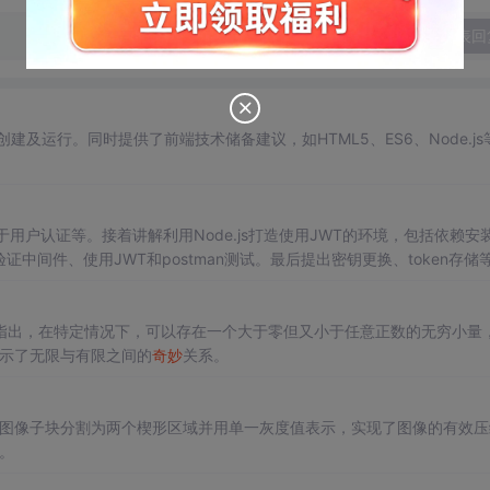
发表回
建及运行。同时提供了前端技术储备建议，如HTML5、ES6、Node.js
用户认证等。接着讲解利用Node.js打造使用JWT的环境，包括依赖安
以及验证中间件、使用JWT和postman测试。最后提出密钥更换、token存储
指出，在特定情况下，可以存在一个大于零但又小于任意正数的无穷小量
揭示了无限与有限之间的
奇妙
关系。
过将图像子块分割为两个楔形区域并用单一灰度值表示，实现了图像的有效
题。