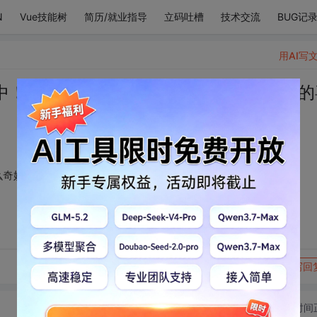
N
Vue技能树
简历/就业指导
立码吐槽
技术交流
BUG记
用AI写
中！世间的事就是这么奇妙，就像我对你的
么奇妙，就像我对你的喜欢，不迟不早不多不少刚刚好！
转发到动态
举报
写回
切换为时间