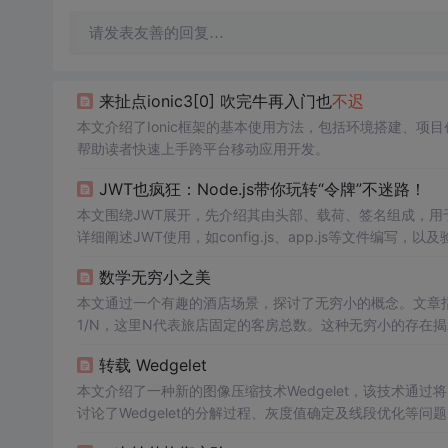
请发表友善的回复…
来扯点ionic3[0] 吹完牛再入门也
不迟
本文介绍了Ionic框架的基本使用方法，包括环境搭建、项目创
帮助读者快速上手跨平台移动应用开发。
JWT也疯狂：Node.js带你玩转“令牌”不迷路！
本文围绕JWT展开，先介绍其由头部、载荷、签名组成，用于
详细阐述JWT使用，如config.js、app.js等文件编写，
全策略。
数学无穷小之美
本文通过一个有趣的酒店场景，探讨了无穷小的概念。文章
1/N，这里N代表旅店固定的客房总数。这种无穷小的存在
转载 Wedgelet
本文介绍了一种新的图像压缩技术Wedgelet，该技术通
讨论了Wedgelet的分解过程、灰度值确定及线段优化等问