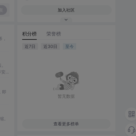
复
加入社区
积分榜
荣誉榜
等，
近7日
近30日
至今
装。
等安
，即
暂无数据
压缩。
查看更多榜单