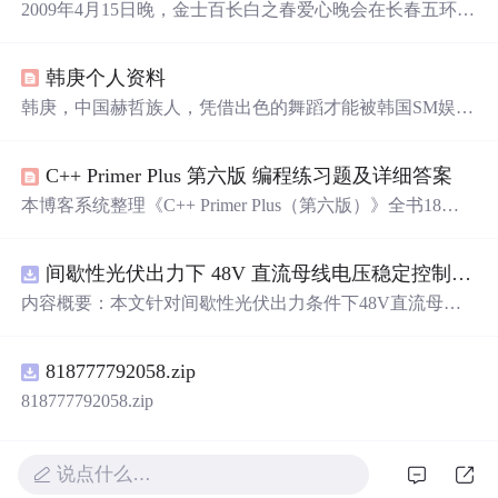
2009年4月15日晚，金士百长白之春爱心晚会在长春五环体
育馆上演，小沈阳、
Super
Ju
nio
r-M等人气明星出席。晚
会不仅呈现了精彩的表演，还募集了近14万元善款及物资
韩庚个人资料
支援四川灾区，展现了艺人们的公益之心。
韩庚，中国赫哲族人，凭借出色的舞蹈才能被韩国SM娱乐
公司发掘，成为
Super
Ju
nio
r成员之一。自2001年起，在韩
国接受专业训练，精通中国传统舞蹈与现代舞，同时学习
C++ Primer Plus 第六版 编程练习题及详细答案
韩语、日语及英语，是一位多才多艺的艺人。
本博客系统整理《C++ Primer Plus（第六版）》全书18章
的编程练习题，覆盖基础语法、数据类型、数组与字符
串、结构体、动态内存、类与对象、STL容器、文件I/O、
间歇性光伏出力下 48V 直流母线电压稳定控制及储能双向充放电闭环调控体系研究（Simulink仿真实现）
模板、异常处理及现代C++特性（如auto、lambda、移动语
义）等核心内容，每题均提供规范C++实现与关键逻辑说
内容概要：本文针对间歇性光伏出力条件下48V直流母线
明，适合作为C++学习者配套实践与自查参考。
电压稳定控制及储能双向充放电闭环调控问题，提出一种
基于离网光伏直流微网系统的协同控制体系。通过构建包
818777792058.zip
含光伏阵列、Boost型DC-DC变换器、双向DC-DC变换器
与锂离子电池储能系统的完整拓扑结构，结合光伏最大功
818777792058.zip
率点跟踪（MPPT）技术和储能系统的双向功率调节能
力，实现对功率供需失衡的有效抑制。系统采用分层控制
架构，集成电压外环与电流内环双闭环控制策略，确保在
说点什么…
光照强度波动、负载突变等动态工况下维持母线电压稳