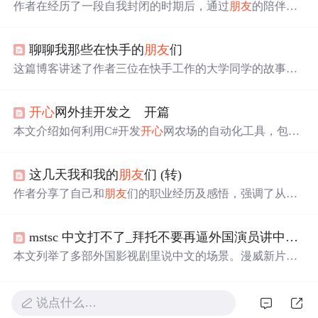
作者在经历了一段自我封闭的时期后，通过
朋友
的陪伴和
鼓励，重新找回了生活的乐趣和勇气。文中表达了对
朋友
们深深的感激之情，以及对生活态度转变的感悟。
聊聊我那些在快手的
朋友
们
这篇博客讲述了作者三位在快手工作的大学同学的故事，
他们在快手上市前后的人生选择。强调了选择的重要性，
指出努力固然关键，但正确选择可能带来指数级的成长。
开心
网外挂开发之 开篇
文中提到的强哥、科长和大叔分别代表了不同的人生路
径，他们无论在哪都能展现出才华。文章以这些实例探讨
本文介绍如何利用C#开发
开心
网农场的自动化工具，包括
了在互联网行业如何抓住机遇，并表达了对读者的美好祝
需求分析、使用fiddler抓包分析交互数据及使用HttpWebRe
愿，希望每个人都能找到适合自己的道路，实现幸福和成
quest模拟登录过程。
功。
这几天我和我的
朋友
们 (转)
作者分享了自己和
朋友
们的职业经历及感悟，强调了从事
热爱的工作的重要性，并希望通过努力让社会更加重视个
人兴趣与职业发展的结合。
mstsc 中文打不了_拜托不要再逼外国演员讲中文了！翻译都要编不下去了（笑哭）...
本文列举了多部外国影视剧里说中文的场景。漫威新片
《铁拳》男主中文水平差，还有《热带惊雷》《永无止
境》等影片中外国人说中文效果不佳，也有基努里维斯等
少数中文较好的例子，凸显了中文学习的难度和其博大精
说点什么…
深。