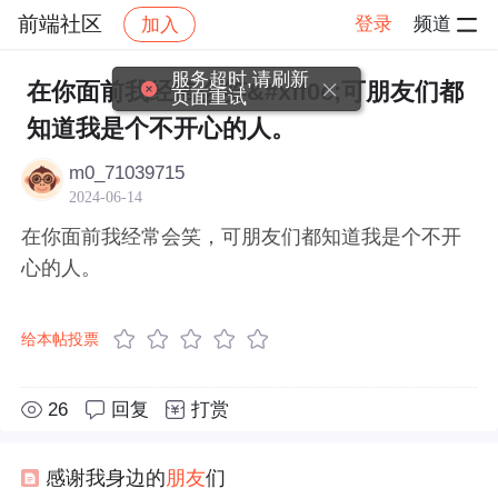
前端社区
登录
频道
加入
帖子详情
社区
前端社区
感慨
服务超时,请刷新
在你面前我经常会笑&#xff0c;可朋友们都
页面重试
知道我是个不开心的人。
m0_71039715
2024-06-14
在你面前我经常会笑，可朋友们都知道我是个不开
心的人。
给本帖投票
26
回复
打赏
感谢我身边的
朋友
们